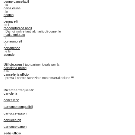
penne cancellabili
, la
carta velina
, lo
scotch
, i
pennarelli
ed i
raccoglitori ad anelli
. Da noi inoltre tanti altri articoli come: le
matite colorate
, i
portaombrelli
, i
portapenne
, e le
agende
.
Ufficio.com
il tuo partner ideale per la
cartoleria online
e la
cancelleria ufficio
, prova il nostro servizio e non rimarrai deluso !!!
Ricerche frequenti:
cartoleria
|
cancelleria
|
cartucce compatibili
|
cartucce epson
|
cartucce hp
|
cartucce canon
|
sedie ufficio