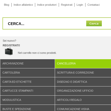
Blog
Indice alfabetico
Indice produttori
Registrati
Login
Contattaci
Sei nuovo?
REGISTRATI!
Nel carrello non ci sono prodotti.
ARCHIVIAZIONE
CANCELLERIA
CARTOLERIA
SCRITTURA E CORREZIONE
CARTA ED ETICHETTE
DISEGNO E DIDATTICA
CARTUCCE STAMPANTI
ORGANIZZAZIONE UFFICIO
MODULISTICA
ARTICOLI REGALO
BUSTE E SPEDIZIONE
COMUNICAZIONE VISIVA