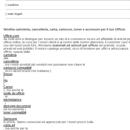
cookies
note legali
Vendita cartoleria, cancelleria, carta, cartucce, toner e accessori per il tuo Ufficio
Ufficio.com
da molti anni si distingue per essere un sito di e-commerce sicuro ed affidabile di articoli p
ufficio online, la cura per i nostri clienti è al centro delle nostre attenzioni, il customer care 
uno dei nostri punti forti, riforniamo
materiali ed articoli per ufficio
ad aziende, scuole,
privati ed enti pubblici. Il nostro catalogo prodotti, ricco di forniture per uffici e attrezzatura
ufficio, spazia dalla
cartoleria
alla
cancelleria
, tra i nostri prodotti più venduti non possiamo non citare le
cartucce compatibili
, ecco alcuni brand che trattiamo (
Epson
|
Hp
|
Canon
), ma anche le
sedie da ufficio
, le
etichettatrice
, i
distruggi documenti
ed ovviamente i
toner compatibili
,
Samsung
in primis. Siamo conosciuti ed apprezzati per i nostri prezzi sulla
carta a4
, ma anche per le