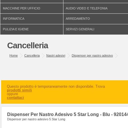
MACCHINE PER UFFICIO
AUDIO VIDEO E TELEFONIA
INFORMATICA
ARREDAMENTO
PULIZIA E IGIENE
SERVIZI GENERALI
Cancelleria
Home
Cancelleria
Nastri adesivi
Dispenser per nastro adesivo
Questo prodotto è temporaneamente non disponibile. Trova
prodotti simili
oppure
contattaci
Dispenser Per Nastro Adesivo 5 Star Long - Blu - 92014
Dispenser per nastro adesivo 5 Star Long