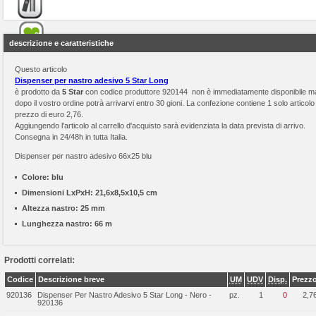
descrizione e caratteristiche
Questo articolo
Dispenser per nastro adesivo 5 Star Long
è prodotto da
5 Star
con codice produttore 920144 non è immediatamente disponibile m
dopo il vostro ordine potrà arrivarvi entro 30 gioni. La confezione contiene 1 solo articolo 
prezzo di euro 2,76.
Aggiungendo l'articolo al carrello d'acquisto sarà evidenziata la data prevista di arrivo.
Consegna in 24/48h in tutta Italia.
Dispenser per nastro adesivo 66x25 blu
Colore:
blu
Dimensioni LxPxH:
21,6x8,5x10,5 cm
Altezza nastro:
25 mm
Lunghezza nastro:
66 m
Prodotti correlati:
Codice
Descrizione breve
UM
UDV
Disp.
Prezz
920136
Dispenser Per Nastro Adesivo 5 Star Long - Nero -
pz.
1
0
2,7
920136