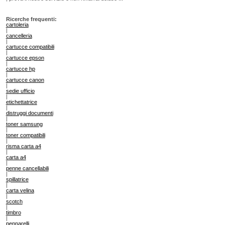
Ricerche frequenti:
cartoleria
|
cancelleria
|
cartucce compatibili
|
cartucce epson
|
cartucce hp
|
cartucce canon
|
sedie ufficio
|
etichettatrice
|
distruggi documenti
|
toner samsung
|
toner compatibili
|
risma carta a4
|
carta a4
|
penne cancellabili
|
spillatrice
|
carta velina
|
scotch
|
timbro
|
pennarelli