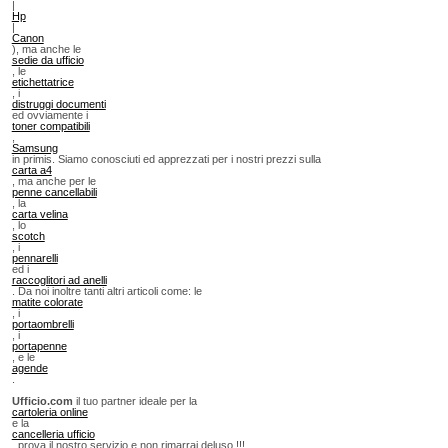
|
Hp
|
Canon
), ma anche le
sedie da ufficio
, le
etichettatrice
, i
distruggi documenti
ed ovviamente i
toner compatibili
,
Samsung
in primis. Siamo conosciuti ed apprezzati per i nostri prezzi sulla
carta a4
, ma anche per le
penne cancellabili
, la
carta velina
, lo
scotch
, i
pennarelli
ed i
raccoglitori ad anelli
. Da noi inoltre tanti altri articoli come: le
matite colorate
, i
portaombrelli
, i
portapenne
, e le
agende
.
Ufficio.com
il tuo partner ideale per la
cartoleria online
e la
cancelleria ufficio
, prova il nostro servizio e non rimarrai deluso !!!