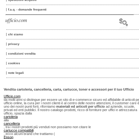
f.a.q. - domande frequenti
ufficio.com
chi siamo
privacy
condizioni vendita
cookies
note legali
Vendita cartoleria, cancelleria, carta, cartucce, toner e accessori per il tuo Ufficio
Ufficio.com
da molti anni si distingue per essere un sito di e-commerce sicuro ed affidabile di articoli p
ufficio online, la cura per i nostri clienti è al centro delle nostre attenzioni, il customer care 
uno dei nostri punti forti, riforniamo
materiali ed articoli per ufficio
ad aziende, scuole,
privati ed enti pubblici. Il nostro catalogo prodotti, ricco di forniture per uffici e attrezzatura
ufficio, spazia dalla
cartoleria
alla
cancelleria
, tra i nostri prodotti più venduti non possiamo non citare le
cartucce compatibili
, ecco alcuni brand che trattiamo (
Epson