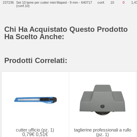
237236
Set 10 lame per cutter mini Maped - 9 mm - 640717
conf.
10
0
1,4
(conf.10)
Chi Ha Acquistato Questo Prodotto
Ha Scelto Anche:
Prodotti Correlati:
cutter ufficio (pz. 1)
taglierine professionali a rullo
0,79€
0,51€
(pz. 1)