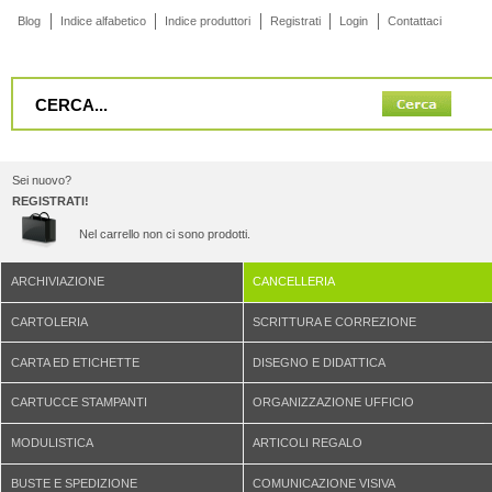
Blog
Indice alfabetico
Indice produttori
Registrati
Login
Contattaci
Sei nuovo?
REGISTRATI!
Nel carrello non ci sono prodotti.
ARCHIVIAZIONE
CANCELLERIA
CARTOLERIA
SCRITTURA E CORREZIONE
CARTA ED ETICHETTE
DISEGNO E DIDATTICA
CARTUCCE STAMPANTI
ORGANIZZAZIONE UFFICIO
MODULISTICA
ARTICOLI REGALO
BUSTE E SPEDIZIONE
COMUNICAZIONE VISIVA