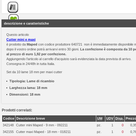
descrizione e caratteristiche
Questo articolo
Cutter mini e maxi
è prodotto da
Maped
con codice produttore 640721 non è immediatamente disponibile 
dopo il vostro ordine potrà arrivarvi entro 30 gioni.
La confezione è composta da 10 p
al prezzo di euro 1,92 per confezione.
Aggiungendo l'articolo al carrello d'acquisto sarà evidenziata la data prevista di arrivo.
Consegna in 24/48h in tutta Italia.
Set da 10 lame 18 mm per maxi cutter
Tipologia:
Lame di ricambio
Larghezza lama:
18 mm
Dimensioni:
18 mm
Prodotti correlati:
Codice
Descrizione breve
UM
UDV
Disp.
Prezz
342148
Cutter mini Maped - 9 mm - 092211
pz.
1
0
0,3
342155
Cutter maxi Maped - 18 mm - 018211
pz.
1
0
0,7