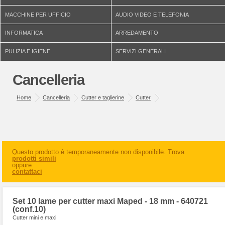
MACCHINE PER UFFICIO
AUDIO VIDEO E TELEFONIA
INFORMATICA
ARREDAMENTO
PULIZIA E IGIENE
SERVIZI GENERALI
Cancelleria
Home
Cancelleria
Cutter e taglierine
Cutter
Questo prodotto è temporaneamente non disponibile. Trova
prodotti simili
oppure
contattaci
Set 10 lame per cutter maxi Maped - 18 mm - 640721
(conf.10)
Cutter mini e maxi