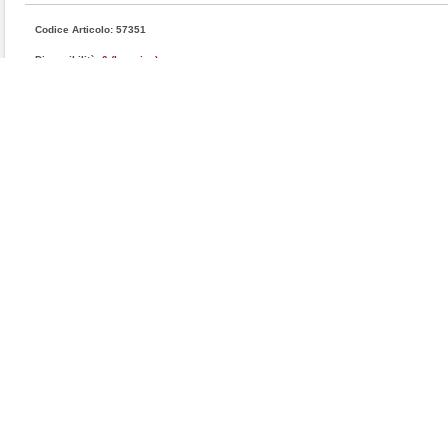
Codice Articolo: 57351
Disponibilità:
0 (In arrivo)
Produttore:
DURABLE
Confezione: PZ 1
Codice prod.: 7711-01
Quantità:
descrizione e caratteristiche
Questo articolo