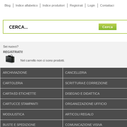
Blog
Indice alfabetico
Indice produttori
Registrati
Login
Contattaci
Sei nuovo?
REGISTRATI!
Nel carrello non ci sono prodotti.
ARCHIVIAZIONE
CANCELLERIA
CARTOLERIA
SCRITTURA E CORREZIONE
CARTA ED ETICHETTE
DISEGNO E DIDATTICA
CARTUCCE STAMPANTI
ORGANIZZAZIONE UFFICIO
MODULISTICA
ARTICOLI REGALO
BUSTE E SPEDIZIONE
COMUNICAZIONE VISIVA