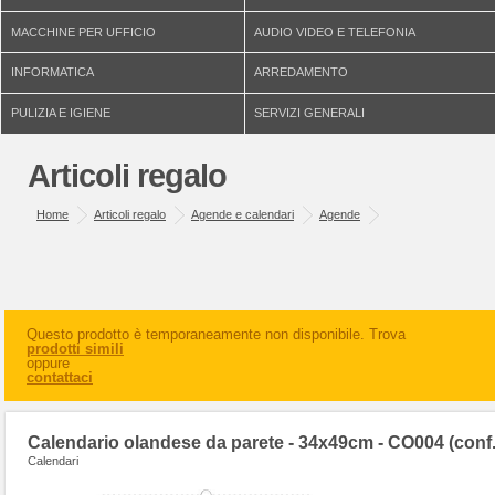
MACCHINE PER UFFICIO
AUDIO VIDEO E TELEFONIA
INFORMATICA
ARREDAMENTO
PULIZIA E IGIENE
SERVIZI GENERALI
Articoli regalo
Home
Articoli regalo
Agende e calendari
Agende
Questo prodotto è temporaneamente non disponibile. Trova
prodotti simili
oppure
contattaci
Calendario olandese da parete - 34x49cm - CO004 (conf
Calendari