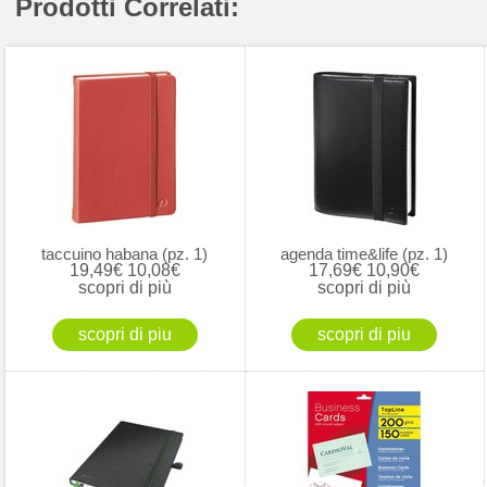
Prodotti Correlati:
taccuino habana (pz. 1)
agenda time&life (pz. 1)
19,49€
10,08€
17,69€
10,90€
scopri di più
scopri di più