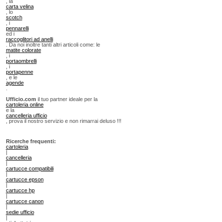
, la
carta velina
, lo
scotch
, i
pennarelli
ed i
raccoglitori ad anelli
. Da noi inoltre tanti altri articoli come: le
matite colorate
, i
portaombrelli
, i
portapenne
, e le
agende
.
Ufficio.com
il tuo partner ideale per la
cartoleria online
e la
cancelleria ufficio
, prova il nostro servizio e non rimarrai deluso !!!
Ricerche frequenti:
cartoleria
|
cancelleria
|
cartucce compatibili
|
cartucce epson
|
cartucce hp
|
cartucce canon
|
sedie ufficio
|