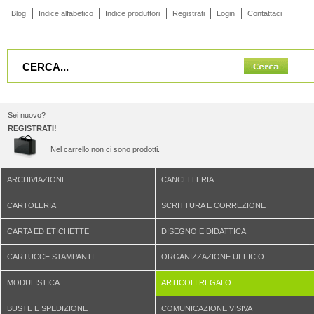
Blog
Indice alfabetico
Indice produttori
Registrati
Login
Contattaci
Sei nuovo?
REGISTRATI!
Nel carrello non ci sono prodotti.
ARCHIVIAZIONE
CANCELLERIA
CARTOLERIA
SCRITTURA E CORREZIONE
CARTA ED ETICHETTE
DISEGNO E DIDATTICA
CARTUCCE STAMPANTI
ORGANIZZAZIONE UFFICIO
MODULISTICA
ARTICOLI REGALO
BUSTE E SPEDIZIONE
COMUNICAZIONE VISIVA