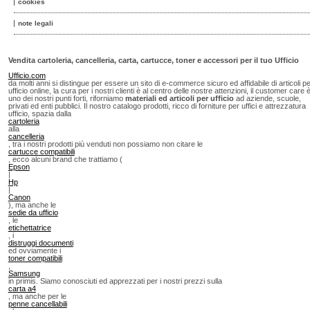
cookies
note legali
Vendita cartoleria, cancelleria, carta, cartucce, toner e accessori per il tuo Ufficio
Ufficio.com
da molti anni si distingue per essere un sito di e-commerce sicuro ed affidabile di articoli p
ufficio online, la cura per i nostri clienti è al centro delle nostre attenzioni, il customer care 
uno dei nostri punti forti, riforniamo
materiali ed articoli per ufficio
ad aziende, scuole,
privati ed enti pubblici. Il nostro catalogo prodotti, ricco di forniture per uffici e attrezzatura
ufficio, spazia dalla
cartoleria
alla
cancelleria
, tra i nostri prodotti più venduti non possiamo non citare le
cartucce compatibili
, ecco alcuni brand che trattiamo (
Epson
|
Hp
|
Canon
), ma anche le
sedie da ufficio
, le
etichettatrice
, i
distruggi documenti
ed ovviamente i
toner compatibili
,
Samsung
in primis. Siamo conosciuti ed apprezzati per i nostri prezzi sulla
carta a4
, ma anche per le
penne cancellabili