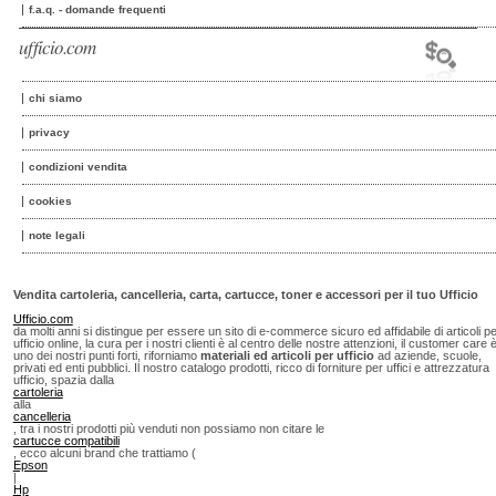
f.a.q. - domande frequenti
ufficio.com
chi siamo
privacy
condizioni vendita
cookies
note legali
Vendita cartoleria, cancelleria, carta, cartucce, toner e accessori per il tuo Ufficio
Ufficio.com
da molti anni si distingue per essere un sito di e-commerce sicuro ed affidabile di articoli p
ufficio online, la cura per i nostri clienti è al centro delle nostre attenzioni, il customer care 
uno dei nostri punti forti, riforniamo
materiali ed articoli per ufficio
ad aziende, scuole,
privati ed enti pubblici. Il nostro catalogo prodotti, ricco di forniture per uffici e attrezzatura
ufficio, spazia dalla
cartoleria
alla
cancelleria
, tra i nostri prodotti più venduti non possiamo non citare le
cartucce compatibili
, ecco alcuni brand che trattiamo (
Epson
|
Hp