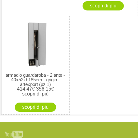
armadio guardaroba - 2 ante -
40x52xh185cm - grigio -
artexport (pz 1)
414,47€
356,15€
scopri di più