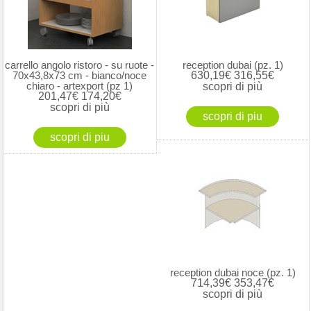
carrello angolo ristoro - su ruote -
reception dubai (pz. 1)
70x43,8x73 cm - bianco/noce
630,19€
316,55€
chiaro - artexport (pz 1)
scopri di più
201,47€
174,20€
scopri di più
reception dubai noce (pz. 1)
714,39€
353,47€
scopri di più