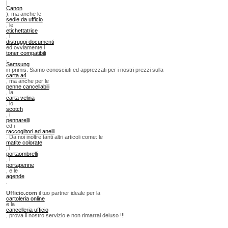
|
Canon
), ma anche le
sedie da ufficio
, le
etichettatrice
, i
distruggi documenti
ed ovviamente i
toner compatibili
,
Samsung
in primis. Siamo conosciuti ed apprezzati per i nostri prezzi sulla
carta a4
, ma anche per le
penne cancellabili
, la
carta velina
, lo
scotch
, i
pennarelli
ed i
raccoglitori ad anelli
. Da noi inoltre tanti altri articoli come: le
matite colorate
, i
portaombrelli
, i
portapenne
, e le
agende
.
Ufficio.com
il tuo partner ideale per la
cartoleria online
e la
cancelleria ufficio
, prova il nostro servizio e non rimarrai deluso !!!