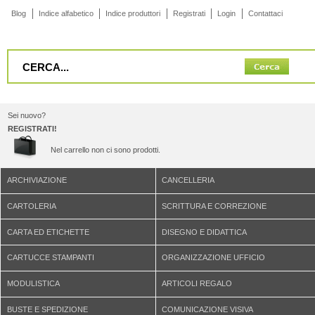
Blog
Indice alfabetico
Indice produttori
Registrati
Login
Contattaci
Sei nuovo?
REGISTRATI!
Nel carrello non ci sono prodotti.
ARCHIVIAZIONE
CANCELLERIA
CARTOLERIA
SCRITTURA E CORREZIONE
CARTA ED ETICHETTE
DISEGNO E DIDATTICA
CARTUCCE STAMPANTI
ORGANIZZAZIONE UFFICIO
MODULISTICA
ARTICOLI REGALO
BUSTE E SPEDIZIONE
COMUNICAZIONE VISIVA