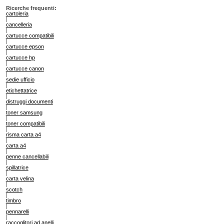
Ricerche frequenti:
cartoleria
|
cancelleria
|
cartucce compatibili
|
cartucce epson
|
cartucce hp
|
cartucce canon
|
sedie ufficio
|
etichettatrice
|
distruggi documenti
|
toner samsung
|
toner compatibili
|
risma carta a4
|
carta a4
|
penne cancellabili
|
spillatrice
|
carta velina
|
scotch
|
timbro
|
pennarelli
|
raccoglitori ad anelli