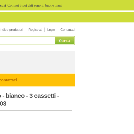
icuri
Con noi i tuoi dati sono in buone mani
Indice produttori
Registrati
Login
Contattaci
contattaci
- bianco - 3 cassetti -
303
9