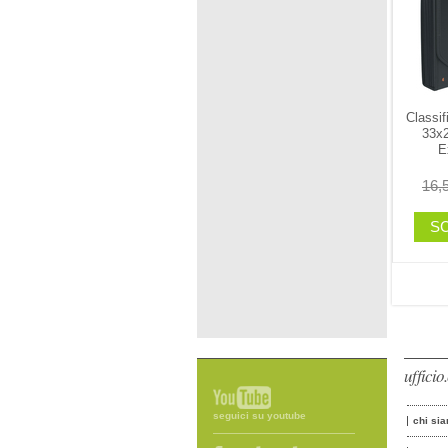
Classif
33x
E
16,
SC
uffici
seguici su youtube
chi si