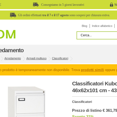
€
Consegniamo in 5 giorni lavorativi
S
Gli ordini effettuati
tra il 7 e il 17 agosto
sono sospesi per chiusura estiva.
Blog
Indice alfabetico
edamento
Arredamento
Armadi multiuso
Classificatori
o prodotto è temporaneamente non disponibile. Trova
prodotti simili
oppure
Classificatori Kubo 
46x62x101 cm - 4
Classificatori
Prezzo di listino € 361,7
Sconto 31%