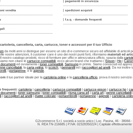
y
pagamenti in sicurezza
ioni vendita
spedizioni acquisti
s
f.a.q. - domande frequenti
gali
cartoleria, cancelleria, carta, cartucce, toner e accessori per il tuo Ufficio
com
da molti anni si distingue per essere un sito di e-commerce sicuro ed affidabile di articoli per u
lle nostre attenzioni, il customer care è uno dei nostri punti forti, riforniamo
materiali ed artic
 Il nostro catalogo prodotti, ricco di forniture per uffici e attrezzatura ufficio, spazia dalla
cartol
iamo non citare le
cartucce compatibili
, ecco alcuni brand che trattiamo (
Epson
|
Hp
|
Cano
i documenti
ed ovviamente i
toner compatibili
,
Samsung
in primis. Siamo conosciuti ed apprezza
nne cancellabili
, la
carta velina
, lo
scotch
, i
pennarelli
ed i
raccoglitori ad anelli
. Da noi inoltre t
relli
, i
portapenne
, e le
agende
.
.com
il tuo partner ideale per la
cartoleria online
e la
cancelleria ufficio
, prova il nostro servizio
e frequenti:
cartoleria
|
cancelleria
|
cartucce compatibili
|
cartucce epson
|
cartucce hp
|
ca
i documenti
|
toner samsung
|
toner compatibili
|
risma carta a4
|
carta a4
|
penne cancellabili
i
|
raccoglitori ad anelli
|
matite colorate
|
portaombrelli
|
portapenne
|
agende
|
cartoleria onli
G2commerce S.r.l. società a socio unico | Loc. Pasina, 46 - 38066 
N. REA TN-216685 | P.IVA: 02328350224 | Capitale effettivamente 