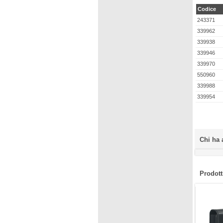
Codice
243371
339962
339938
339946
339970
550960
339988
339954
Chi ha 
Prodotti