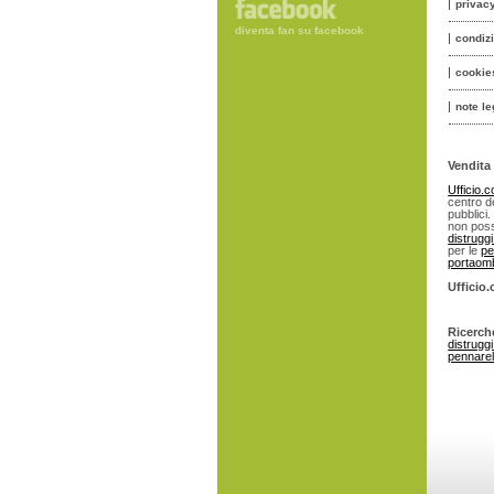
privac
diventa fan su facebook
condiz
cookie
note le
Vendita 
Ufficio.
centro de
pubblici.
non poss
distrugg
per le
pe
portaomb
Ufficio
Ricerch
distrugg
pennarell