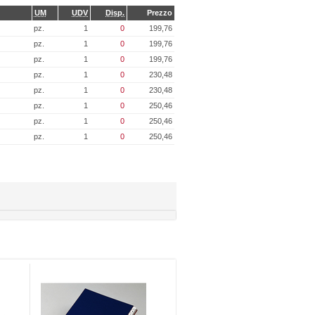
UM
UDV
Disp.
Prezzo
pz.
1
0
199,76
pz.
1
0
199,76
pz.
1
0
199,76
pz.
1
0
230,48
pz.
1
0
230,48
pz.
1
0
250,46
pz.
1
0
250,46
pz.
1
0
250,46