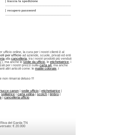
traccia la spedizione
recupero password
fficio online, la cura per i nostri clienti è al
oli per ufficio
ad aziende, scuole, privati ed enti
eria
alla
cancelleria
, tra i nostri prodotti più venduti
n
), ma anche le
sedie da ufficio
, le
etichettatrice
, i
ti per i nostri prezzi sulla
carta a4
, ma anche
anti altri articoli come: le
matite colorate
, i
 e non rimarrai deluso !!!
rtucce canon
|
sedie ufficio
|
etichettatrice
|
|
spillatrice
|
carta velina
|
scotch
|
timbro
|
ne
|
cancelleria ufficio
- Riva del Garda TN
versato: € 20.000