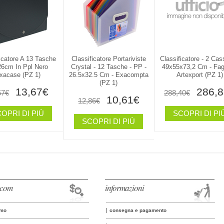
icatore A 13 Tasche
Classificatore Portariviste
Classificatore - 2 Cass
26cm In Ppl Nero
Crystal - 12 Tasche - PP -
49x55x73,2 Cm - Fag
xacase (PZ 1)
26.5x32.5 Cm - Exacompta
Artexport (PZ 1)
(PZ 1)
13,67€
286,8
57€
288,40€
10,61€
12,86€
OPRI DI PIÙ
SCOPRI DI PI
SCOPRI DI PIÙ
o.com
informazioni
amo
consegna e pagamento