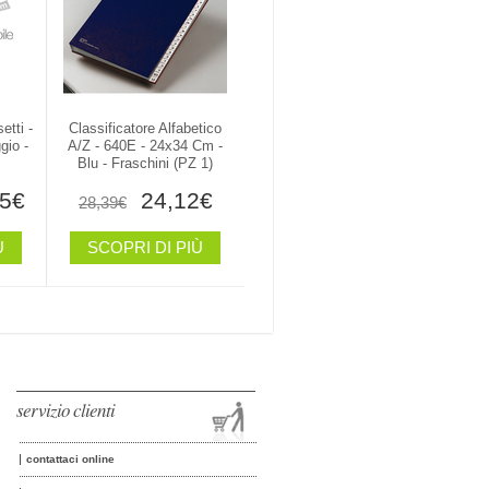
etti -
Classificatore Alfabetico
gio -
A/Z - 640E - 24x34 Cm -
Blu - Fraschini (PZ 1)
5€
24,12€
28,39€
Ù
SCOPRI DI PIÙ
servizio clienti
contattaci online