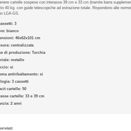
enere cartelle sospese con interasse 39 cm e 33 cm (tramite barra supplemen
to 40 kg. con guide telescopiche ad estrazione totale. Rispondono alle norme
io LGA-GS.
cassetti:
3
re:
bianco
nsioni:
46x62x101 cm
sura:
centralizzata
e di produzione:
Turchia
riale:
metallo
iccio:
si
ema antiribaltamento:
si
logia:
3 cassetti
cit cartelle:
50
rasse cartelle:
33 e 39 cm
nzia:
2 anni
orrelati: