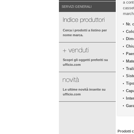
a cont
SERVIZI GENERALI
casset
march
Nr. 
Cerca i prodotti a listino per
Colo
nome marca.
Dime
Chiu
Paes
Scopri gli oggetti preferiti su
Mate
ufficio.com
Tral
Sist
Tipo
Le ultime novità inserite su
Capa
ufficio.com
Inte
Gara
Prodotti c