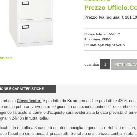
Prezzo Ufficio.c
Prezzo Iva Inclusa: € 281,19
Codice Articolo: 550952
Produttore:
KUBO
Rif. catalogo: Pagina 625/A
Articolo
quantità:
IONE E CARATTERISTICHE
 articolo
Classificatori
è prodotto da
Kubo
con codice produttore 4303 non 
tro ordine potrà arrivarvi entro 30 gioni. La confezione contiene 1 solo articolo
gendo l'articolo al carrello d'acquisto sarà evidenziata la data prevista di arriv
na in 24/48h in tutta Italia.
ficatori in metallo a 3 cassetti dotati di maniglia ergonomica. Robusti e sicur
sce l'apertura simultanea di pi cassetti. Serratura di sicurezza centralizzata c