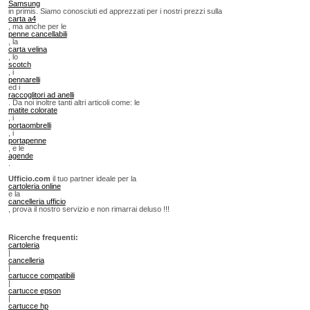
Samsung
in primis. Siamo conosciuti ed apprezzati per i nostri prezzi sulla
carta a4
, ma anche per le
penne cancellabili
, la
carta velina
, lo
scotch
, i
pennarelli
ed i
raccoglitori ad anelli
. Da noi inoltre tanti altri articoli come: le
matite colorate
, i
portaombrelli
, i
portapenne
, e le
agende
.
Ufficio.com
il tuo partner ideale per la
cartoleria online
e la
cancelleria ufficio
, prova il nostro servizio e non rimarrai deluso !!!
Ricerche frequenti:
cartoleria
|
cancelleria
|
cartucce compatibili
|
cartucce epson
|
cartucce hp