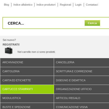
Blog
Indice alfabetico
Indice produttori
Registrati
Login
Contattaci
Sei nuovo?
REGISTRATI!
Nel carrello non ci sono prodotti.
ARCHIVIAZIONE
CANCELLERIA
CARTOLERIA
SCRITTURA E CORREZIONE
CARTA ED ETICHETTE
DISEGNO E DIDATTICA
CARTUCCE STAMPANTI
ORGANIZZAZIONE UFFICIO
MODULISTICA
ARTICOLI REGALO
BUSTE E SPEDIZIONE
COMUNICAZIONE VISIVA