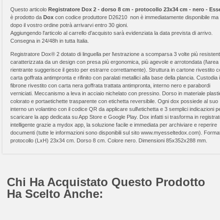
Questo articolo
Registratore Dox 2 - dorso 8 cm - protocollo 23x34 cm - nero - Ess
è prodotto da
Dox
con codice produttore D26210 non è immediatamente disponibile ma
dopo il vostro ordine potrà arrivarvi entro 30 gioni.
Aggiungendo l'articolo al carrello d'acquisto sarà evidenziata la data prevista di arrivo.
Consegna in 24/48h in tutta Italia.
Registratore Dox® 2 dotato di linguella per l\estrazione a scomparsa 3 volte più resistent
caratterizzata da un design con presa più ergonomica, più agevole e arrotondata (l\area
rientrante suggerisce il gesto per estrarre correttamente). Struttura in cartone rivestito 
carta goffrata antimpronta e rifinito con paralati metallici alla base della plancia. Custodia 
fibrone rivestito con carta nera goffrata trattata antimpronta, interno nero e parabordi
verniciati. Meccanismo a leva in acciaio nichelato con pressino. Dorso in materiale plast
colorato e portaetichette trasparente con etichetta reversibile. Ogni dox possiede al suo
interno un volantino con il codice QR da applicare sull\etichetta e 3 semplici indicazioni p
scaricare la app dedicata su App Store e Google Play. Dox infatti si trasforma in registra
intelligente grazie a mydox app, la soluzione facile e immediata per archiviare e reperire
documenti (tutte le informazioni sono disponibili sul sito www.myesseltedox.com). Forma
protocollo (LxH) 23x34 cm. Dorso 8 cm. Colore nero. Dimensioni 85x352x288 mm.
Chi Ha Acquistato Questo Prodotto
Ha Scelto Anche: