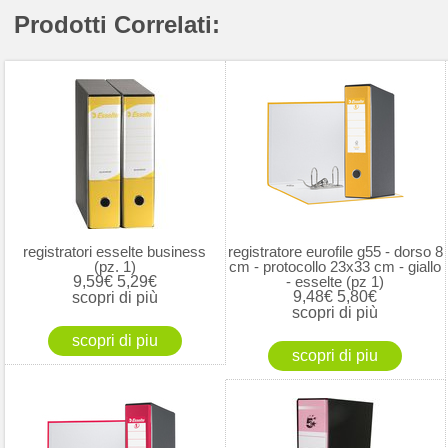
Prodotti Correlati:
registratori esselte business
registratore eurofile g55 - dorso 8
(pz. 1)
cm - protocollo 23x33 cm - giallo
9,59€
5,29€
- esselte (pz 1)
9,48€
5,80€
scopri di più
scopri di più