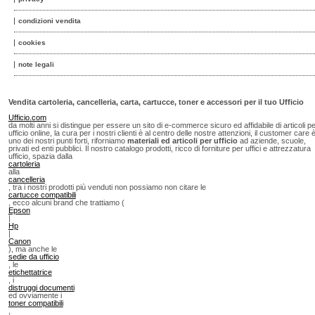
condizioni vendita
cookies
note legali
Vendita cartoleria, cancelleria, carta, cartucce, toner e accessori per il tuo Ufficio
Ufficio.com
da molti anni si distingue per essere un sito di e-commerce sicuro ed affidabile di articoli p
ufficio online, la cura per i nostri clienti è al centro delle nostre attenzioni, il customer care 
uno dei nostri punti forti, riforniamo
materiali ed articoli per ufficio
ad aziende, scuole,
privati ed enti pubblici. Il nostro catalogo prodotti, ricco di forniture per uffici e attrezzatura
ufficio, spazia dalla
cartoleria
alla
cancelleria
, tra i nostri prodotti più venduti non possiamo non citare le
cartucce compatibili
, ecco alcuni brand che trattiamo (
Epson
|
Hp
|
Canon
), ma anche le
sedie da ufficio
, le
etichettatrice
, i
distruggi documenti
ed ovviamente i
toner compatibili
,