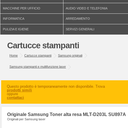
MACCHINE PER UFFICIO
AUDIO VIDEO E TELEFONIA
INFORMATICA
ARREDAMENTO
PULIZIA E IGIENE
SERVIZI GENERALI
Cartucce stampanti
Home
Cartucce stampanti
Samsung originali
Samsung stampanti e multifunzione laser
Questo prodotto è temporaneamente non disponibile. Trova
prodotti simili
oppure
contattaci
Originale Samsung Toner alta resa MLT-D203L SU897A
Originali per Samsung laser