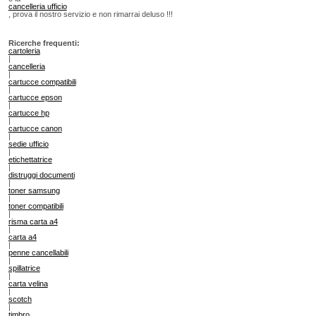
cancelleria ufficio
, prova il nostro servizio e non rimarrai deluso !!!
Ricerche frequenti:
cartoleria
|
cancelleria
|
cartucce compatibili
|
cartucce epson
|
cartucce hp
|
cartucce canon
|
sedie ufficio
|
etichettatrice
|
distruggi documenti
|
toner samsung
|
toner compatibili
|
risma carta a4
|
carta a4
|
penne cancellabili
|
spillatrice
|
carta velina
|
scotch
|
timbro