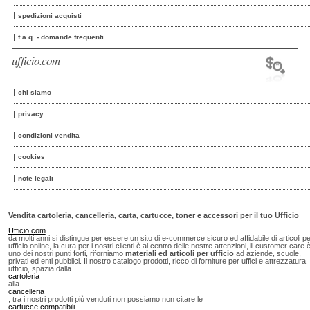
spedizioni acquisti
f.a.q. - domande frequenti
ufficio.com
chi siamo
privacy
condizioni vendita
cookies
note legali
Vendita cartoleria, cancelleria, carta, cartucce, toner e accessori per il tuo Ufficio
Ufficio.com
da molti anni si distingue per essere un sito di e-commerce sicuro ed affidabile di articoli p
ufficio online, la cura per i nostri clienti è al centro delle nostre attenzioni, il customer care 
uno dei nostri punti forti, riforniamo
materiali ed articoli per ufficio
ad aziende, scuole,
privati ed enti pubblici. Il nostro catalogo prodotti, ricco di forniture per uffici e attrezzatura
ufficio, spazia dalla
cartoleria
alla
cancelleria
, tra i nostri prodotti più venduti non possiamo non citare le
cartucce compatibili