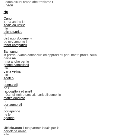
, ecco alcuni brand che trattiamo (
Epson
|
Hp
|
Canon
), ma anche le
sedie da ufficio
, le
etichettatrice
, i
distruggi documenti
ed ovviamente i
toner compatibili
,
Samsung
in primis. Siamo conosciuti ed apprezzati per i nostri prezzi sulla
carta a4
, ma anche per le
penne cancellabili
, la
carta velina
, lo
scotch
, i
pennarelli
ed i
raccoglitori ad anelli
. Da noi inoltre tanti altri articoli come: le
matite colorate
, i
portaombrelli
, i
portapenne
, e le
agende
.
Ufficio.com
il tuo partner ideale per la
cartoleria online
e la