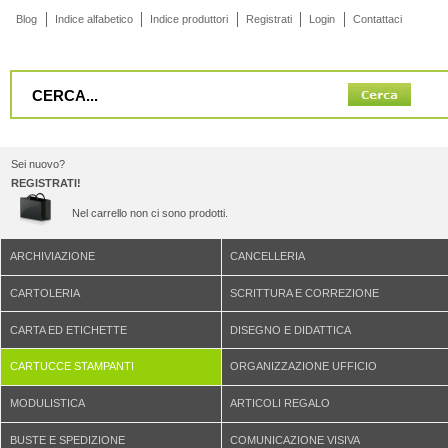
Blog
Indice alfabetico
Indice produttori
Registrati
Login
Contattaci
Sei nuovo?
REGISTRATI!
Nel carrello non ci sono prodotti.
ARCHIVIAZIONE
CANCELLERIA
CARTOLERIA
SCRITTURA E CORREZIONE
CARTA ED ETICHETTE
DISEGNO E DIDATTICA
CARTUCCE STAMPANTI
ORGANIZZAZIONE UFFICIO
MODULISTICA
ARTICOLI REGALO
BUSTE E SPEDIZIONE
COMUNICAZIONE VISIVA