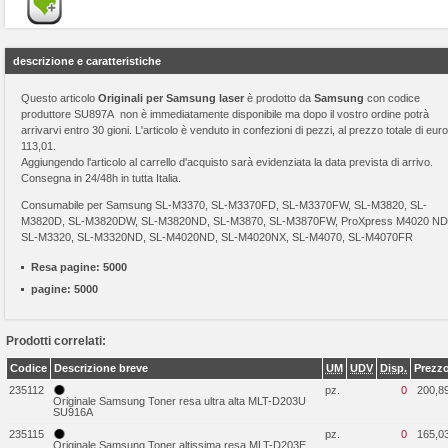
descrizione e caratteristiche
Questo articolo
Originali per Samsung laser
è prodotto da
Samsung
con codice
produttore SU897A non è immediatamente disponibile ma dopo il vostro ordine potrà
arrivarvi entro 30 gioni. L'articolo è venduto in confezioni di pezzi, al prezzo totale di euro
113,01.
Aggiungendo l'articolo al carrello d'acquisto sarà evidenziata la data prevista di arrivo.
Consegna in 24/48h in tutta Italia.
Consumabile per Samsung SL-M3370, SL-M3370FD, SL-M3370FW, SL-M3820, SL-
M3820D, SL-M3820DW, SL-M3820ND, SL-M3870, SL-M3870FW, ProXpress M4020 ND
SL-M3320, SL-M3320ND, SL-M4020ND, SL-M4020NX, SL-M4070, SL-M4070FR
Resa pagine:
5000
pagine:
5000
Prodotti correlati:
Codice
Descrizione breve
UM
UDV
Disp.
Prezz
235112
pz.
0
200,8
Originale Samsung Toner resa ultra alta MLT-D203U
SU916A
235115
pz.
0
165,0
Originale Samsung Toner altissima resa MLT-D203E