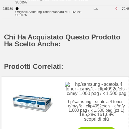
SU885A
235130
pz.
0
79,4
Originale Samsung Toner standard MLT-D203S
SU907A
Chi Ha Acquistato Questo Prodotto
Ha Scelto Anche:
Prodotti Correlati:
hp/samsung - scatola 4 toner -
c/m/y/k - cltp4092c/els - c/m/y
1.000 pag / k 1.500 pag (pz 1)
185,28€
161,69€
scopri di più