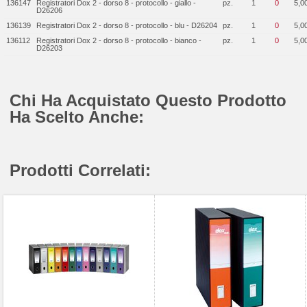
136147
Registratori Dox 2 - dorso 8 - protocollo - giallo -
pz.
1
0
5,0
D26206
136139
Registratori Dox 2 - dorso 8 - protocollo - blu - D26204
pz.
1
0
5,0
136112
Registratori Dox 2 - dorso 8 - protocollo - bianco -
pz.
1
0
5,0
D26203
Chi Ha Acquistato Questo Prodotto
Ha Scelto Anche:
Prodotti Correlati: