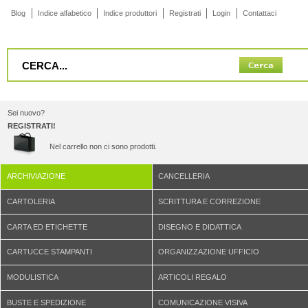
Blog
Indice alfabetico
Indice produttori
Registrati
Login
Contattaci
Sei nuovo?
REGISTRATI!
Nel carrello non ci sono prodotti.
ARCHIVIAZIONE
CANCELLERIA
CARTOLERIA
SCRITTURA E CORREZIONE
CARTA ED ETICHETTE
DISEGNO E DIDATTICA
CARTUCCE STAMPANTI
ORGANIZZAZIONE UFFICIO
MODULISTICA
ARTICOLI REGALO
BUSTE E SPEDIZIONE
COMUNICAZIONE VISIVA