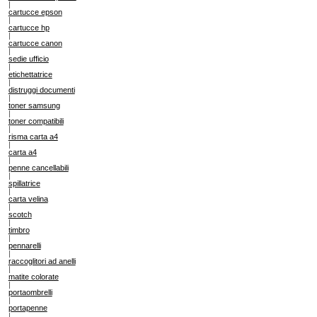
|
cartucce epson
|
cartucce hp
|
cartucce canon
|
sedie ufficio
|
etichettatrice
|
distruggi documenti
|
toner samsung
|
toner compatibili
|
risma carta a4
|
carta a4
|
penne cancellabili
|
spillatrice
|
carta velina
|
scotch
|
timbro
|
pennarelli
|
raccoglitori ad anelli
|
matite colorate
|
portaombrelli
|
portapenne
|