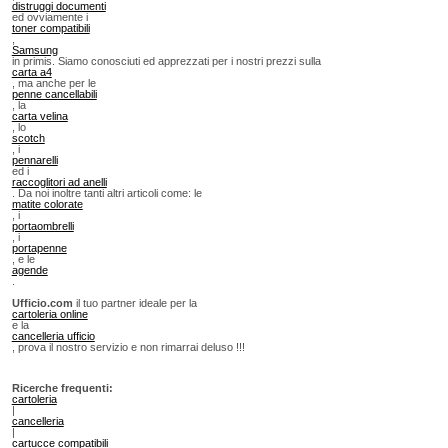
distruggi documenti
ed ovviamente i
toner compatibili
,
Samsung
in primis. Siamo conosciuti ed apprezzati per i nostri prezzi sulla
carta a4
, ma anche per le
penne cancellabili
, la
carta velina
, lo
scotch
, i
pennarelli
ed i
raccoglitori ad anelli
. Da noi inoltre tanti altri articoli come: le
matite colorate
, i
portaombrelli
, i
portapenne
, e le
agende
.
Ufficio.com
il tuo partner ideale per la
cartoleria online
e la
cancelleria ufficio
, prova il nostro servizio e non rimarrai deluso !!!
Ricerche frequenti:
cartoleria
|
cancelleria
|
cartucce compatibili