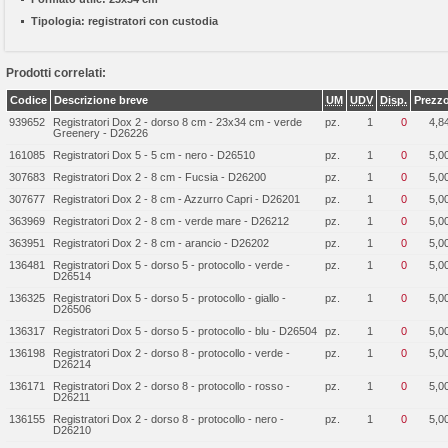
Tipologia:
registratori con custodia
Prodotti correlati:
Codice
Descrizione breve
UM
UDV
Disp.
Prezz
939652
Registratori Dox 2 - dorso 8 cm - 23x34 cm - verde
pz.
1
0
4,8
Greenery - D26226
161085
Registratori Dox 5 - 5 cm - nero - D26510
pz.
1
0
5,0
307683
Registratori Dox 2 - 8 cm - Fucsia - D26200
pz.
1
0
5,0
307677
Registratori Dox 2 - 8 cm - Azzurro Capri - D26201
pz.
1
0
5,0
363969
Registratori Dox 2 - 8 cm - verde mare - D26212
pz.
1
0
5,0
363951
Registratori Dox 2 - 8 cm - arancio - D26202
pz.
1
0
5,0
136481
Registratori Dox 5 - dorso 5 - protocollo - verde -
pz.
1
0
5,0
D26514
136325
Registratori Dox 5 - dorso 5 - protocollo - giallo -
pz.
1
0
5,0
D26506
136317
Registratori Dox 5 - dorso 5 - protocollo - blu - D26504
pz.
1
0
5,0
136198
Registratori Dox 2 - dorso 8 - protocollo - verde -
pz.
1
0
5,0
D26214
136171
Registratori Dox 2 - dorso 8 - protocollo - rosso -
pz.
1
0
5,0
D26211
136155
Registratori Dox 2 - dorso 8 - protocollo - nero -
pz.
1
0
5,0
D26210