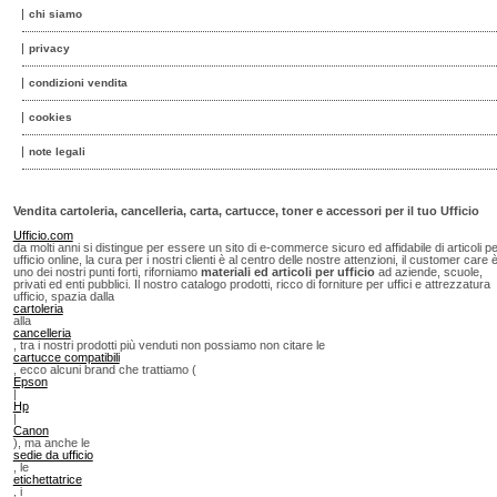
chi siamo
privacy
condizioni vendita
cookies
note legali
Vendita cartoleria, cancelleria, carta, cartucce, toner e accessori per il tuo Ufficio
Ufficio.com
da molti anni si distingue per essere un sito di e-commerce sicuro ed affidabile di articoli p
ufficio online, la cura per i nostri clienti è al centro delle nostre attenzioni, il customer care 
uno dei nostri punti forti, riforniamo
materiali ed articoli per ufficio
ad aziende, scuole,
privati ed enti pubblici. Il nostro catalogo prodotti, ricco di forniture per uffici e attrezzatura
ufficio, spazia dalla
cartoleria
alla
cancelleria
, tra i nostri prodotti più venduti non possiamo non citare le
cartucce compatibili
, ecco alcuni brand che trattiamo (
Epson
|
Hp
|
Canon
), ma anche le
sedie da ufficio
, le
etichettatrice
, i