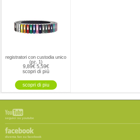
registratori con custodia unico
(pz. 1)
9,89€
5,59€
scopri di più
seguici su youtube
diventa fan su facebook