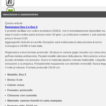
descrizione e caratteristiche
Questo articolo
Registratori Dox 2 e Dox 5
è prodotto da
Dox
con codice produttore D26511 non è immediatamente disponibile ma
dopo il vostro ordine potrà arrivarvi entro 30 gioni. La confezione contiene 1 solo articolo 
prezzo di euro 5,00.
Aggiungendo l'articolo al carrello d'acquisto sarà evidenziata la data prevista di arrivo.
Consegna in 24/48h in tutta Italia.
Registratore a leva formato protocollo. Struttura in cartone grigio rivestito con carta nera
goffrata trattata antimpronta. Paralati metallici alla base della plancia. Meccanismo a leva 
acciaio nichelato con pressino. Dorso in materiale plastico colorato inalterabile. Linguella 
estrazione a scomparsa. Portaetichette trasparente con etichette reversibili. Nuova lingu
3 volte pi robusta. Formato protocollo 23x34 cm.
Modello:
Dox 5
Dorso:
5 cm
Colore:
rosso
Formato:
protocollo
Chiusura:
con custodia
Materiale:
cartone rivestiti in carta stampata
Formato utile:
23x34 cm