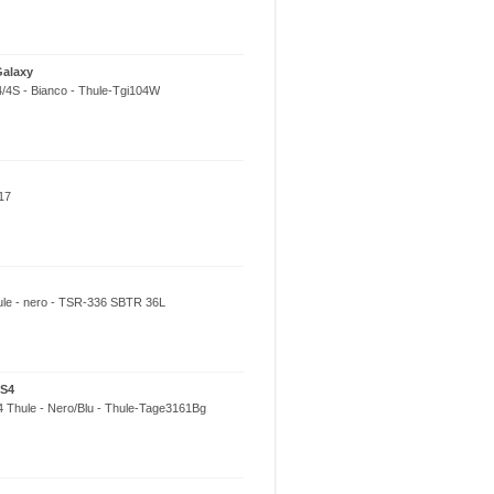
Galaxy
4/4S - Bianco - Thule-Tgi104W
17
hule - nero - TSR-336 SBTR 36L
 S4
 Thule - Nero/Blu - Thule-Tage3161Bg