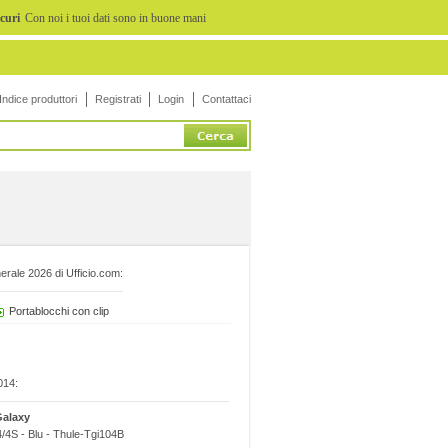
icuri
Con noi i tuoi dati sono in buone mani
Indice produttori
Registrati
Login
Contattaci
erale 2026 di Ufficio.com:
Portablocchi con clip
014:
Galaxy
/4S - Blu - Thule-Tgi104B