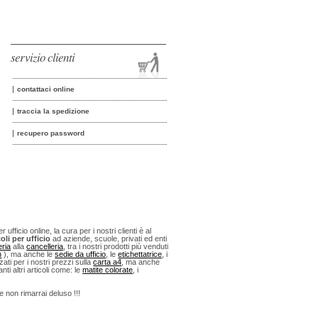
servizio clienti
contattaci online
traccia la spedizione
recupero password
fficio online, la cura per i nostri clienti è al
oli per ufficio
ad aziende, scuole, privati ed enti
eria
alla
cancelleria
, tra i nostri prodotti più venduti
n
), ma anche le
sedie da ufficio
, le
etichettatrice
, i
ti per i nostri prezzi sulla
carta a4
, ma anche
anti altri articoli come: le
matite colorate
, i
 e non rimarrai deluso !!!