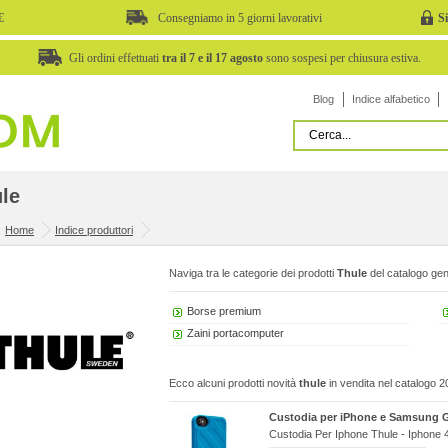
€
Consegniamo in 5 giorni lavorativi
S
Gli ordini effettuati
tra il 7 e il 17 agosto
sono sospesi per chiusura estiva.
Blog
Indice alfabetico
le
:
Home
Indice produttori
Naviga tra le categorie dei prodotti
Thule
del catalogo gen
Borse premium
Zaini portacomputer
Ecco alcuni prodotti novità
thule
in vendita nel catalogo 2
Custodia per iPhone e Samsung 
Custodia Per Iphone Thule - Iphone 4