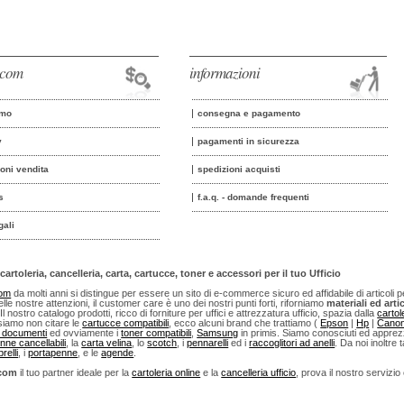
o.com
informazioni
amo
consegna e pagamento
y
pagamenti in sicurezza
ioni vendita
spedizioni acquisti
s
f.a.q. - domande frequenti
gali
cartoleria, cancelleria, carta, cartucce, toner e accessori per il tuo Ufficio
com
da molti anni si distingue per essere un sito di e-commerce sicuro ed affidabile di articoli per u
lle nostre attenzioni, il customer care è uno dei nostri punti forti, riforniamo
materiali ed artic
 Il nostro catalogo prodotti, ricco di forniture per uffici e attrezzatura ufficio, spazia dalla
cartol
iamo non citare le
cartucce compatibili
, ecco alcuni brand che trattiamo (
Epson
|
Hp
|
Cano
i documenti
ed ovviamente i
toner compatibili
,
Samsung
in primis. Siamo conosciuti ed apprezza
nne cancellabili
, la
carta velina
, lo
scotch
, i
pennarelli
ed i
raccoglitori ad anelli
. Da noi inoltre t
relli
, i
portapenne
, e le
agende
.
.com
il tuo partner ideale per la
cartoleria online
e la
cancelleria ufficio
, prova il nostro servizio