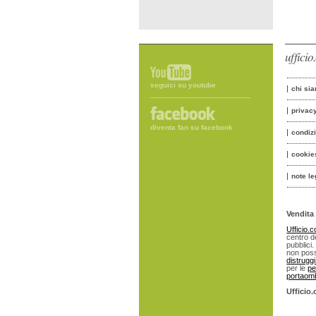
uffici
seguici su youtube
chi si
privac
diventa fan su facebook
condiz
cookie
note le
Vendita 
Ufficio.
centro de
pubblici.
non poss
distrugg
per le
pe
portaomb
Ufficio