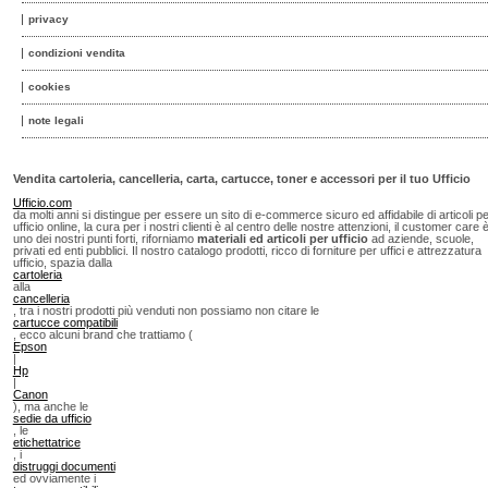
privacy
condizioni vendita
cookies
note legali
Vendita cartoleria, cancelleria, carta, cartucce, toner e accessori per il tuo Ufficio
Ufficio.com
da molti anni si distingue per essere un sito di e-commerce sicuro ed affidabile di articoli p
ufficio online, la cura per i nostri clienti è al centro delle nostre attenzioni, il customer care 
uno dei nostri punti forti, riforniamo
materiali ed articoli per ufficio
ad aziende, scuole,
privati ed enti pubblici. Il nostro catalogo prodotti, ricco di forniture per uffici e attrezzatura
ufficio, spazia dalla
cartoleria
alla
cancelleria
, tra i nostri prodotti più venduti non possiamo non citare le
cartucce compatibili
, ecco alcuni brand che trattiamo (
Epson
|
Hp
|
Canon
), ma anche le
sedie da ufficio
, le
etichettatrice
, i
distruggi documenti
ed ovviamente i