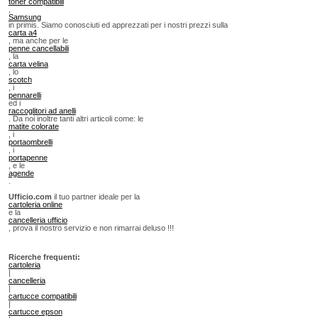
toner compatibili
,
Samsung
in primis. Siamo conosciuti ed apprezzati per i nostri prezzi sulla
carta a4
, ma anche per le
penne cancellabili
, la
carta velina
, lo
scotch
, i
pennarelli
ed i
raccoglitori ad anelli
. Da noi inoltre tanti altri articoli come: le
matite colorate
, i
portaombrelli
, i
portapenne
, e le
agende
.
Ufficio.com
il tuo partner ideale per la
cartoleria online
e la
cancelleria ufficio
, prova il nostro servizio e non rimarrai deluso !!!
Ricerche frequenti:
cartoleria
|
cancelleria
|
cartucce compatibili
|
cartucce epson