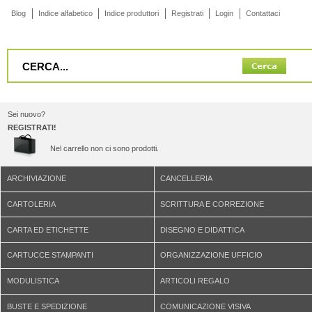
Blog
Indice alfabetico
Indice produttori
Registrati
Login
Contattaci
Sei nuovo?
REGISTRATI!
Nel carrello non ci sono prodotti.
ARCHIVIAZIONE
CANCELLERIA
CARTOLERIA
SCRITTURA E CORREZIONE
CARTA ED ETICHETTE
DISEGNO E DIDATTICA
CARTUCCE STAMPANTI
ORGANIZZAZIONE UFFICIO
MODULISTICA
ARTICOLI REGALO
BUSTE E SPEDIZIONE
COMUNICAZIONE VISIVA