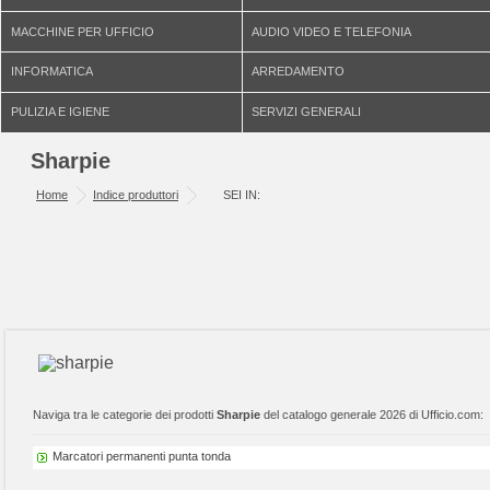
MACCHINE PER UFFICIO
AUDIO VIDEO E TELEFONIA
INFORMATICA
ARREDAMENTO
PULIZIA E IGIENE
SERVIZI GENERALI
Sharpie
Home
Indice produttori
SEI IN:
Naviga tra le categorie dei prodotti
Sharpie
del catalogo generale 2026 di Ufficio.com:
Marcatori permanenti punta tonda