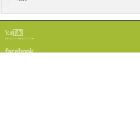
seguici su youtube
diventa fan su facebook
servizio clienti
contattaci online
traccia la spedizione
recupero password
informazioni