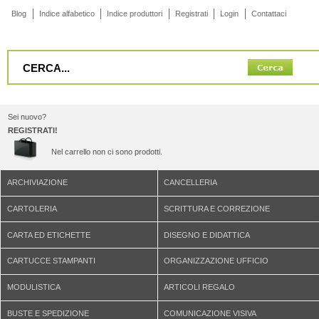
Blog
Indice alfabetico
Indice produttori
Registrati
Login
Contattaci
Sei nuovo?
REGISTRATI!
Nel carrello non ci sono prodotti.
ARCHIVIAZIONE
CANCELLERIA
CARTOLERIA
SCRITTURA E CORREZIONE
CARTA ED ETICHETTE
DISEGNO E DIDATTICA
CARTUCCE STAMPANTI
ORGANIZZAZIONE UFFICIO
MODULISTICA
ARTICOLI REGALO
BUSTE E SPEDIZIONE
COMUNICAZIONE VISIVA