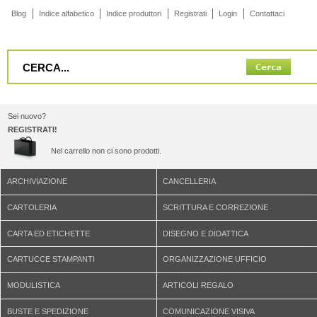
Blog
Indice alfabetico
Indice produttori
Registrati
Login
Contattaci
Sei nuovo?
REGISTRATI!
Nel carrello non ci sono prodotti.
ARCHIVIAZIONE
CANCELLERIA
CARTOLERIA
SCRITTURA E CORREZIONE
CARTA ED ETICHETTE
DISEGNO E DIDATTICA
CARTUCCE STAMPANTI
ORGANIZZAZIONE UFFICIO
MODULISTICA
ARTICOLI REGALO
BUSTE E SPEDIZIONE
COMUNICAZIONE VISIVA