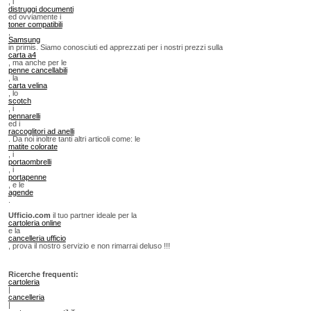
, i
distruggi documenti
ed ovviamente i
toner compatibili
,
Samsung
in primis. Siamo conosciuti ed apprezzati per i nostri prezzi sulla
carta a4
, ma anche per le
penne cancellabili
, la
carta velina
, lo
scotch
, i
pennarelli
ed i
raccoglitori ad anelli
. Da noi inoltre tanti altri articoli come: le
matite colorate
, i
portaombrelli
, i
portapenne
, e le
agende
.
Ufficio.com
il tuo partner ideale per la
cartoleria online
e la
cancelleria ufficio
, prova il nostro servizio e non rimarrai deluso !!!
Ricerche frequenti:
cartoleria
|
cancelleria
|