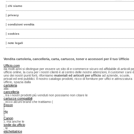
chi siamo
privacy
condizioni vendita
cookies
note legali
Vendita cartoleria, cancelleria, carta, cartucce, toner e accessori per il tuo Ufficio
Ufficio.com
da molti anni si distingue per essere un sito di e-commerce sicuro ed affidabile di articoli p
ufficio online, la cura per i nostri clienti è al centro delle nostre attenzioni, il customer care 
uno dei nostri punti forti, riforniamo
materiali ed articoli per ufficio
ad aziende, scuole,
privati ed enti pubblici. Il nostro catalogo prodotti, ricco di forniture per uffici e attrezzatura
ufficio, spazia dalla
cartoleria
alla
cancelleria
, tra i nostri prodotti più venduti non possiamo non citare le
cartucce compatibili
, ecco alcuni brand che trattiamo (
Epson
|
Hp
|
Canon
), ma anche le
sedie da ufficio
, le
etichettatrice