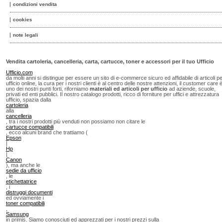
condizioni vendita
cookies
note legali
Vendita cartoleria, cancelleria, carta, cartucce, toner e accessori per il tuo Ufficio
Ufficio.com
da molti anni si distingue per essere un sito di e-commerce sicuro ed affidabile di articoli p
ufficio online, la cura per i nostri clienti è al centro delle nostre attenzioni, il customer care 
uno dei nostri punti forti, riforniamo
materiali ed articoli per ufficio
ad aziende, scuole,
privati ed enti pubblici. Il nostro catalogo prodotti, ricco di forniture per uffici e attrezzatura
ufficio, spazia dalla
cartoleria
alla
cancelleria
, tra i nostri prodotti più venduti non possiamo non citare le
cartucce compatibili
, ecco alcuni brand che trattiamo (
Epson
|
Hp
|
Canon
), ma anche le
sedie da ufficio
, le
etichettatrice
, i
distruggi documenti
ed ovviamente i
toner compatibili
,
Samsung
in primis. Siamo conosciuti ed apprezzati per i nostri prezzi sulla