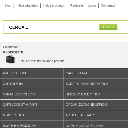
Blog
Indice alfabetico
Indice produttori
Registrati
Login
Contattaci
Sei nuovo?
REGISTRATI!
Nel carrello non ci sono prodotti.
ARCHIVIAZIONE
CANCELLERIA
CARTOLERIA
SCRITTURA E CORREZIONE
CARTA ED ETICHETTE
DISEGNO E DIDATTICA
CARTUCCE STAMPANTI
ORGANIZZAZIONE UFFICIO
MODULISTICA
ARTICOLI REGALO
BUSTE E SPEDIZIONE
COMUNICAZIONE VISIVA