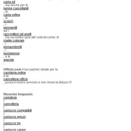
carta a4
, ma anche per le
penne cancellabili
, la
carta velina
, lo
scotch
, i
pennarelli
ed i
raccoglitori ad anelli
. Da noi inoltre tanti altri articoli come: le
matite colorate
, i
portaombrelli
, i
portapenne
, e le
agende
.
Ufficio.com
il tuo partner ideale per la
cartoleria online
e la
cancelleria ufficio
, prova il nostro servizio e non rimarrai deluso !!!
Ricerche frequenti:
cartoleria
|
cancelleria
|
cartucce compatibili
|
cartucce epson
|
cartucce hp
|
cartucce canon