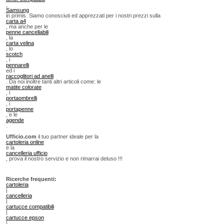
,
Samsung
in primis. Siamo conosciuti ed apprezzati per i nostri prezzi sulla
carta a4
, ma anche per le
penne cancellabili
, la
carta velina
, lo
scotch
, i
pennarelli
ed i
raccoglitori ad anelli
. Da noi inoltre tanti altri articoli come: le
matite colorate
, i
portaombrelli
, i
portapenne
, e le
agende
.
Ufficio.com
il tuo partner ideale per la
cartoleria online
e la
cancelleria ufficio
, prova il nostro servizio e non rimarrai deluso !!!
Ricerche frequenti:
cartoleria
|
cancelleria
|
cartucce compatibili
|
cartucce epson
|