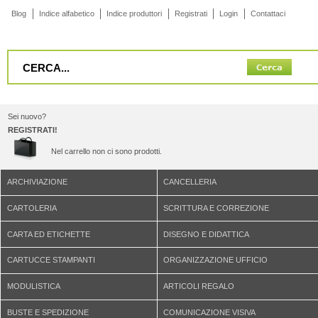
Blog
Indice alfabetico
Indice produttori
Registrati
Login
Contattaci
Sei nuovo?
REGISTRATI!
Nel carrello non ci sono prodotti.
ARCHIVIAZIONE
CANCELLERIA
CARTOLERIA
SCRITTURA E CORREZIONE
CARTA ED ETICHETTE
DISEGNO E DIDATTICA
CARTUCCE STAMPANTI
ORGANIZZAZIONE UFFICIO
MODULISTICA
ARTICOLI REGALO
BUSTE E SPEDIZIONE
COMUNICAZIONE VISIVA