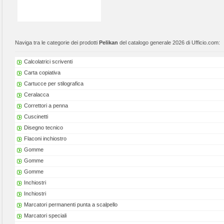
Naviga tra le categorie dei prodotti
Pelikan
del catalogo generale 2026 di Ufficio.com:
Calcolatrici scriventi
Carta copiativa
Cartucce per stilografica
Ceralacca
Correttori a penna
Cuscinetti
Disegno tecnico
Flaconi inchiostro
Gomme
Gomme
Gomme
Inchiostri
Inchiostri
Marcatori permanenti punta a scalpello
Marcatori speciali