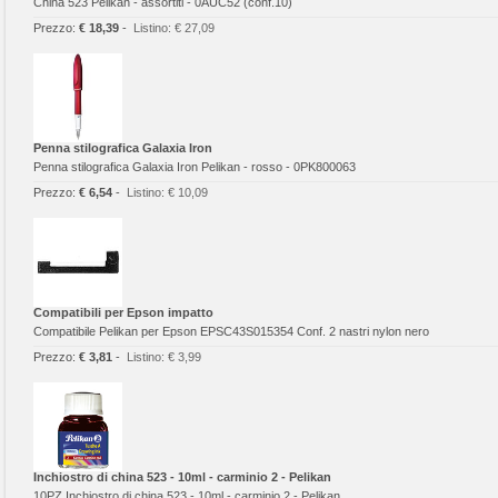
China 523 Pelikan - assortiti - 0AUC52 (conf.10)
Prezzo:
€ 18,39
-
Listino:
€ 27,09
Penna stilografica Galaxia Iron
Penna stilografica Galaxia Iron Pelikan - rosso - 0PK800063
Prezzo:
€ 6,54
-
Listino:
€ 10,09
Compatibili per Epson impatto
Compatibile Pelikan per Epson EPSC43S015354 Conf. 2 nastri nylon nero
Prezzo:
€ 3,81
-
Listino:
€ 3,99
Inchiostro di china 523 - 10ml - carminio 2 - Pelikan
10PZ Inchiostro di china 523 - 10ml - carminio 2 - Pelikan