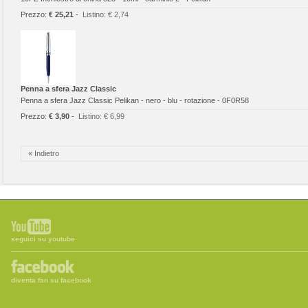
Prezzo:
€ 25,21
-
Listino:
€ 2,74
Penna a sfera Jazz Classic
Penna a sfera Jazz Classic Pelikan - nero - blu - rotazione - 0F0R58
Prezzo:
€ 3,90
-
Listino:
€ 6,99
« Indietro
seguici su youtube
diventa fan su facebook