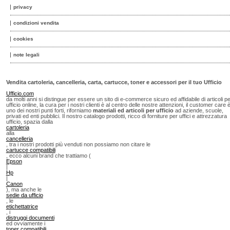
privacy
condizioni vendita
cookies
note legali
Vendita cartoleria, cancelleria, carta, cartucce, toner e accessori per il tuo Ufficio
Ufficio.com
da molti anni si distingue per essere un sito di e-commerce sicuro ed affidabile di articoli p
ufficio online, la cura per i nostri clienti è al centro delle nostre attenzioni, il customer care 
uno dei nostri punti forti, riforniamo
materiali ed articoli per ufficio
ad aziende, scuole,
privati ed enti pubblici. Il nostro catalogo prodotti, ricco di forniture per uffici e attrezzatura
ufficio, spazia dalla
cartoleria
alla
cancelleria
, tra i nostri prodotti più venduti non possiamo non citare le
cartucce compatibili
, ecco alcuni brand che trattiamo (
Epson
|
Hp
|
Canon
), ma anche le
sedie da ufficio
, le
etichettatrice
, i
distruggi documenti
ed ovviamente i
toner compatibili