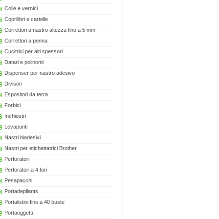
Colle e vernici
Coprilibri e cartelle
Correttori a nastro altezza fino a 5 mm
Correttori a penna
Cucitrici per alti spessori
Datari e polinomi
Dispenser per nastro adesivo
Divisori
Espositori da terra
Forbici
Inchiostri
Levapunti
Nastri biadesivi
Nastri per etichettatrici Brother
Perforatori
Perforatori a 4 fori
Pesapacchi
Portadepliants
Portalistini fino a 40 buste
Portaoggetti