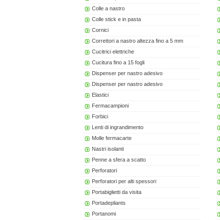
Colle a nastro
Colle stick e in pasta
Cornici
Correttori a nastro altezza fino a 5 mm
Cucitrici elettriche
Cucitura fino a 15 fogli
Dispenser per nastro adesivo
Dispenser per nastro adesivo
Elastici
Fermacampioni
Forbici
Lenti di ingrandimento
Molle fermacarte
Nastri isolanti
Penne a sfera a scatto
Perforatori
Perforatori per alti spessori
Portabiglietti da visita
Portadepliants
Portanomi