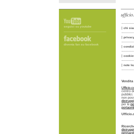
uffici
seguici su youtube
chi si
privac
diventa fan su facebook
condiz
cookie
note le
Vendita 
Ufficio.
centro de
pubblici.
non poss
distrugg
per le
pe
portaomb
Ufficio
Ricerch
distrugg
pennarell