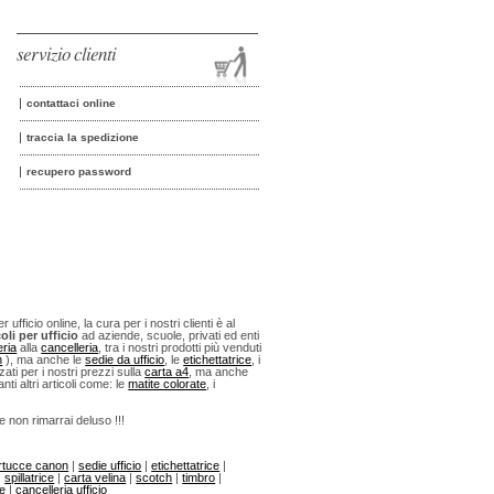
servizio clienti
contattaci online
traccia la spedizione
recupero password
fficio online, la cura per i nostri clienti è al
oli per ufficio
ad aziende, scuole, privati ed enti
eria
alla
cancelleria
, tra i nostri prodotti più venduti
n
), ma anche le
sedie da ufficio
, le
etichettatrice
, i
ti per i nostri prezzi sulla
carta a4
, ma anche
anti altri articoli come: le
matite colorate
, i
 e non rimarrai deluso !!!
rtucce canon
|
sedie ufficio
|
etichettatrice
|
|
spillatrice
|
carta velina
|
scotch
|
timbro
|
ne
|
cancelleria ufficio