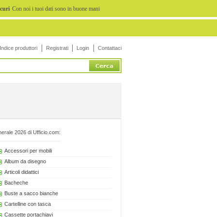
icuri
Con noi i tuoi dati sono in buone mani
Indice produttori
Registrati
Login
Contattaci
erale 2026 di Ufficio.com:
Accessori per mobili
Album da disegno
Articoli didattici
Bacheche
Buste a sacco bianche
Cartelline con tasca
Cassette portachiavi