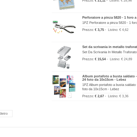
Prezzo:
€ 21,11
-
Listino:
€ 28,96
Perforatore a pinza 5820 - 1 foro a
1PZ Perforatore a pinza 5820 - 1 foro
Prezzo:
€ 3,75
-
Listino:
€ 4,62
Set da scrivania in metallo trafora
Set Da Scrivania In Metallo Traforat
Prezzo:
€ 15,54
-
Listino:
€ 24,89
Album portafoto a busta saldato - 
24 foto da 10x15cm - Lebez
1PZ Album portafoto a busta saldato -
foto da 10x15cm - Lebez
Prezzo:
€ 2,67
-
Listino:
€ 3,36
dietro