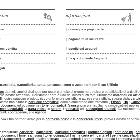
o.com
informazioni
amo
consegna e pagamento
y
pagamenti in sicurezza
ioni vendita
spedizioni acquisti
s
f.a.q. - domande frequenti
gali
cartoleria, cancelleria, carta, cartucce, toner e accessori per il tuo Ufficio
com
da molti anni si distingue per essere un sito di e-commerce sicuro ed affidabile di articoli per u
lle nostre attenzioni, il customer care è uno dei nostri punti forti, riforniamo
materiali ed artic
 Il nostro catalogo prodotti, ricco di forniture per uffici e attrezzatura ufficio, spazia dalla
cartol
iamo non citare le
cartucce compatibili
, ecco alcuni brand che trattiamo (
Epson
|
Hp
|
Cano
i documenti
ed ovviamente i
toner compatibili
,
Samsung
in primis. Siamo conosciuti ed apprezza
nne cancellabili
, la
carta velina
, lo
scotch
, i
pennarelli
ed i
raccoglitori ad anelli
. Da noi inoltre t
relli
, i
portapenne
, e le
agende
.
.com
il tuo partner ideale per la
cartoleria online
e la
cancelleria ufficio
, prova il nostro servizio
e frequenti:
cartoleria
|
cancelleria
|
cartucce compatibili
|
cartucce epson
|
cartucce hp
|
ca
i documenti
|
toner samsung
|
toner compatibili
|
risma carta a4
|
carta a4
|
penne cancellabili
i
|
raccoglitori ad anelli
|
matite colorate
|
portaombrelli
|
portapenne
|
agende
|
cartoleria onli