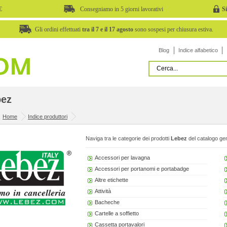
€
Consegniamo in 5 giorni lavorativi
S
Gli ordini effettuati
tra il 7 e il 17 agosto
sono sospesi per chiusura estiva.
Blog
Indice alfabetico
bez
:
Home
Indice produttori
Naviga tra le categorie dei prodotti
Lebez
del catalogo gen
Accessori per lavagna
Accessori per portanomi e portabadge
Altre etichette
Attività
Bacheche
Cartelle a soffietto
Cassetta portavalori