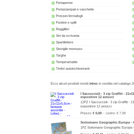
Portapenne
Portastampati e vaschette
Pressini fermafogli
Puntine e spilli
Reggilibri
Set da scrivania
Spartilettere
Stoviglie monouso
Targhe
Temperamatite
Timbri autoinchiostranti
Ecco alcuni prodotti novità
lebez
in vendita nel catalogo 2
I Saccuccioli - 3 zip Graffiti - 21x
espositore 12 astucci
12PZ I Saccuccioli - 3 zip Graffiti - 
espositore 12 astucci
Prezzo:
€ 0,00
-
Listino:
€ 7,98
Sottomano Geographic Europa - 4
1PZ Sottomano Geographic Europa -