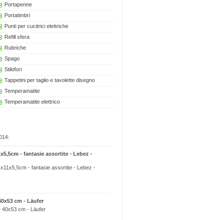
Portapenne
Portatimbri
Punti per cucitrici elettriche
Refill sfera
Rubriche
Spago
Stilofori
Tappetini per taglio e tavolette disegno
Temperamatite
Temperamatite elettrico
014:
11x5,5cm - fantasie assortite - Lebez -
21x11x5,5cm - fantasie assortite - Lebez -
0x53 cm - Läufer
 40x53 cm - Läufer