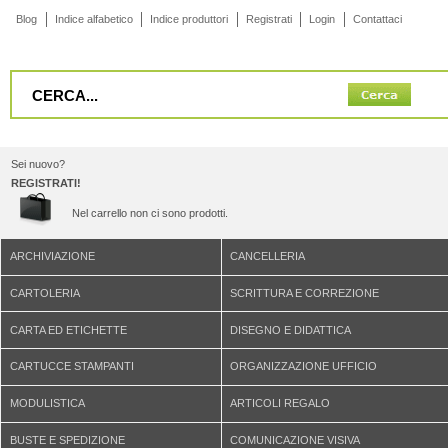
Blog
Indice alfabetico
Indice produttori
Registrati
Login
Contattaci
Sei nuovo?
REGISTRATI!
Nel carrello non ci sono prodotti.
ARCHIVIAZIONE
CANCELLERIA
CARTOLERIA
SCRITTURA E CORREZIONE
CARTA ED ETICHETTE
DISEGNO E DIDATTICA
CARTUCCE STAMPANTI
ORGANIZZAZIONE UFFICIO
MODULISTICA
ARTICOLI REGALO
BUSTE E SPEDIZIONE
COMUNICAZIONE VISIVA