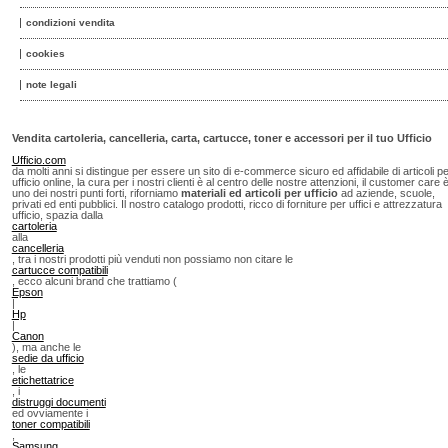
condizioni vendita
cookies
note legali
Vendita cartoleria, cancelleria, carta, cartucce, toner e accessori per il tuo Ufficio
Ufficio.com
da molti anni si distingue per essere un sito di e-commerce sicuro ed affidabile di articoli p
ufficio online, la cura per i nostri clienti è al centro delle nostre attenzioni, il customer care 
uno dei nostri punti forti, riforniamo
materiali ed articoli per ufficio
ad aziende, scuole,
privati ed enti pubblici. Il nostro catalogo prodotti, ricco di forniture per uffici e attrezzatura
ufficio, spazia dalla
cartoleria
alla
cancelleria
, tra i nostri prodotti più venduti non possiamo non citare le
cartucce compatibili
, ecco alcuni brand che trattiamo (
Epson
|
Hp
|
Canon
), ma anche le
sedie da ufficio
, le
etichettatrice
, i
distruggi documenti
ed ovviamente i
toner compatibili
,
Samsung