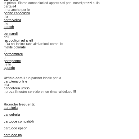
in primis. Siamo conosciuti ed apprezzati per i nostri prezzi sulla
carta a4
, ma anche per le
penne cancellabili
, la
carta velina
, lo
scotch
, i
pennarelli
ed i
raccoglitori ad anelli
. Da noi inoltre tanti altri articoli come: le
matite colorate
, i
portaombrelli
, i
portapenne
, e le
agende
.
Ufficio.com
il tuo partner ideale per la
cartoleria online
e la
cancelleria ufficio
, prova il nostro servizio e non rimarrai deluso !!!
Ricerche frequenti:
cartoleria
|
cancelleria
|
cartucce compatibili
|
cartucce epson
|
cartucce hp
|