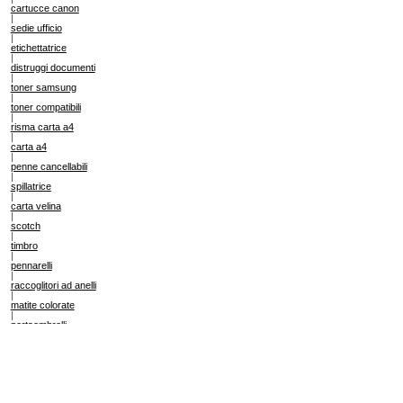
cartucce canon
|
sedie ufficio
|
etichettatrice
|
distruggi documenti
|
toner samsung
|
toner compatibili
|
risma carta a4
|
carta a4
|
penne cancellabili
|
spillatrice
|
carta velina
|
scotch
|
timbro
|
pennarelli
|
raccoglitori ad anelli
|
matite colorate
|
portaombrelli
|
portapenne
|
agende
|
cartoleria online
|