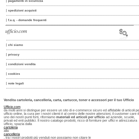
pagamenti in sicurezza
spedizioni acquisti
f.a.q. - domande frequenti
ufficio.com
chi siamo
privacy
condizioni vendita
cookies
note legali
Vendita cartoleria, cancelleria, carta, cartucce, toner e accessori per il tuo Ufficio
Ufficio.com
da molti anni si distingue per essere un sito di e-commerce sicuro ed affidabile di articoli p
ufficio online, la cura per i nostri clienti è al centro delle nostre attenzioni, il customer care 
uno dei nostri punti forti, riforniamo
materiali ed articoli per ufficio
ad aziende, scuole,
privati ed enti pubblici. Il nostro catalogo prodotti, ricco di forniture per uffici e attrezzatura
ufficio, spazia dalla
cartoleria
alla
cancelleria
, tra i nostri prodotti più venduti non possiamo non citare le