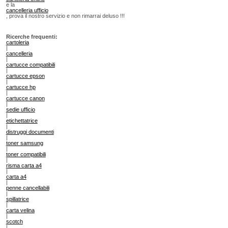
e la
cancelleria ufficio
, prova il nostro servizio e non rimarrai deluso !!!
Ricerche frequenti:
cartoleria
|
cancelleria
|
cartucce compatibili
|
cartucce epson
|
cartucce hp
|
cartucce canon
|
sedie ufficio
|
etichettatrice
|
distruggi documenti
|
toner samsung
|
toner compatibili
|
risma carta a4
|
carta a4
|
penne cancellabili
|
spillatrice
|
carta velina
|
scotch
|