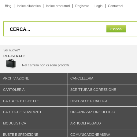
Blog
Indice alfabetico
Indice produttori
Registrati
Login
Contattaci
Sei nuovo?
REGISTRATI!
Nel carrello non ci sono prodotti.
ARCHIVIAZIONE
CANCELLERIA
CARTOLERIA
SCRITTURA E CORREZIONE
CARTA ED ETICHETTE
DISEGNO E DIDATTICA
CARTUCCE STAMPANTI
ORGANIZZAZIONE UFFICIO
MODULISTICA
ARTICOLI REGALO
BUSTE E SPEDIZIONE
COMUNICAZIONE VISIVA