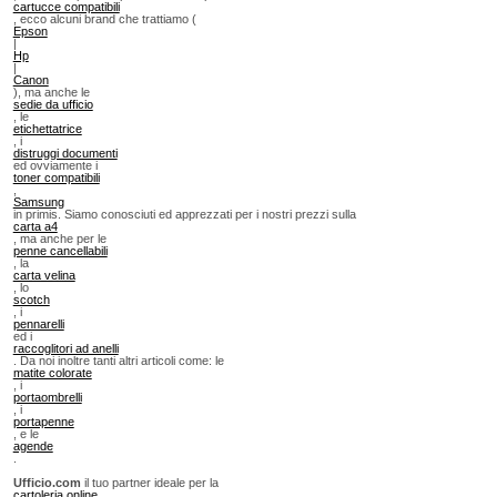
cartucce compatibili
, ecco alcuni brand che trattiamo (
Epson
|
Hp
|
Canon
), ma anche le
sedie da ufficio
, le
etichettatrice
, i
distruggi documenti
ed ovviamente i
toner compatibili
,
Samsung
in primis. Siamo conosciuti ed apprezzati per i nostri prezzi sulla
carta a4
, ma anche per le
penne cancellabili
, la
carta velina
, lo
scotch
, i
pennarelli
ed i
raccoglitori ad anelli
. Da noi inoltre tanti altri articoli come: le
matite colorate
, i
portaombrelli
, i
portapenne
, e le
agende
.
Ufficio.com
il tuo partner ideale per la
cartoleria online