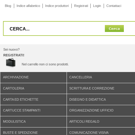
Blog
Indice alfabetico
Indice produttori
Registrati
Login
Contattaci
Sei nuovo?
REGISTRATI!
Nel carrello non ci sono prodotti.
ARCHIVIAZIONE
CANCELLERIA
CARTOLERIA
SCRITTURA E CORREZIONE
CARTA ED ETICHETTE
DISEGNO E DIDATTICA
CARTUCCE STAMPANTI
ORGANIZZAZIONE UFFICIO
MODULISTICA
ARTICOLI REGALO
BUSTE E SPEDIZIONE
COMUNICAZIONE VISIVA