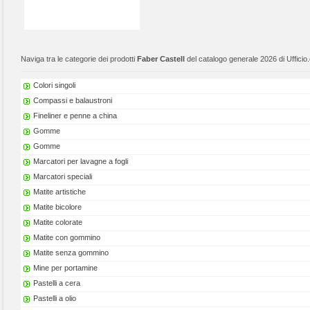
Naviga tra le categorie dei prodotti
Faber Castell
del catalogo generale 2026 di Ufficio
Colori singoli
Compassi e balaustroni
Fineliner e penne a china
Gomme
Gomme
Marcatori per lavagne a fogli
Marcatori speciali
Matite artistiche
Matite bicolore
Matite colorate
Matite con gommino
Matite senza gommino
Mine per portamine
Pastelli a cera
Pastelli a olio