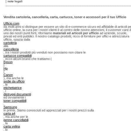
note legali
Vendita cartoleria, cancelleria, carta, cartucce, toner e accessori per il tuo Ufficio
Ufficio.com
da molti anni si distingue per essere un sito di e-commerce sicuro ed affidabile di articoli p
ufficio online, la cura per i nostri clienti è al centro delle nostre attenzioni, il customer care 
uno dei nostri punti forti, riforniamo
materiali ed articoli per ufficio
ad aziende, scuole,
privati ed enti pubblici. Il nostro catalogo prodotti, ricco di forniture per uffici e attrezzatura
ufficio, spazia dalla
cartoleria
alla
cancelleria
, tra i nostri prodotti più venduti non possiamo non citare le
cartucce compatibili
, ecco alcuni brand che trattiamo (
Epson
|
Hp
|
Canon
), ma anche le
sedie da ufficio
, le
etichettatrice
, i
distruggi documenti
ed ovviamente i
toner compatibili
,
Samsung
in primis. Siamo conosciuti ed apprezzati per i nostri prezzi sulla
carta a4
, ma anche per le
penne cancellabili
, la
carta velina
, lo