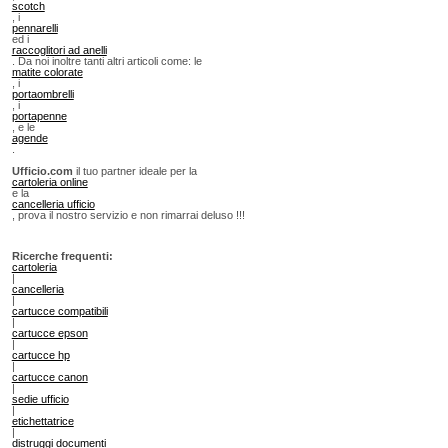
scotch
, i
pennarelli
ed i
raccoglitori ad anelli
. Da noi inoltre tanti altri articoli come: le
matite colorate
, i
portaombrelli
, i
portapenne
, e le
agende
.
Ufficio.com
il tuo partner ideale per la
cartoleria online
e la
cancelleria ufficio
, prova il nostro servizio e non rimarrai deluso !!!
Ricerche frequenti:
cartoleria
|
cancelleria
|
cartucce compatibili
|
cartucce epson
|
cartucce hp
|
cartucce canon
|
sedie ufficio
|
etichettatrice
|
distruggi documenti