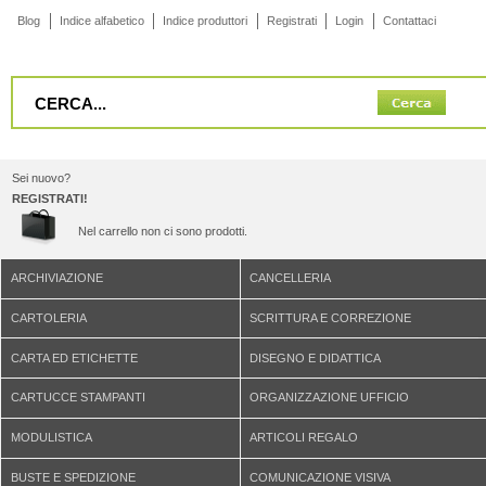
Blog
Indice alfabetico
Indice produttori
Registrati
Login
Contattaci
Sei nuovo?
REGISTRATI!
Nel carrello non ci sono prodotti.
ARCHIVIAZIONE
CANCELLERIA
CARTOLERIA
SCRITTURA E CORREZIONE
CARTA ED ETICHETTE
DISEGNO E DIDATTICA
CARTUCCE STAMPANTI
ORGANIZZAZIONE UFFICIO
MODULISTICA
ARTICOLI REGALO
BUSTE E SPEDIZIONE
COMUNICAZIONE VISIVA