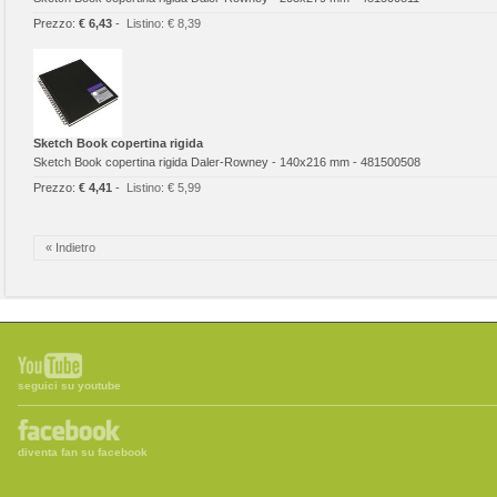
Prezzo:
€ 6,43
-
Listino:
€ 8,39
Sketch Book copertina rigida
Sketch Book copertina rigida Daler-Rowney - 140x216 mm - 481500508
Prezzo:
€ 4,41
-
Listino:
€ 5,99
« Indietro
seguici su youtube
diventa fan su facebook