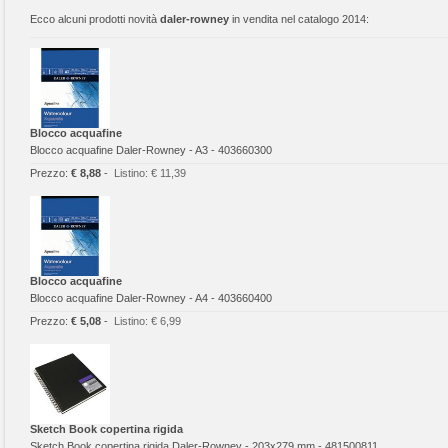
Ecco alcuni prodotti novità
daler-rowney
in vendita nel catalogo 2014:
Blocco acquafine
Blocco acquafine Daler-Rowney - A3 - 403660300
Prezzo:
€ 8,88
-
Listino:
€ 11,39
Blocco acquafine
Blocco acquafine Daler-Rowney - A4 - 403660400
Prezzo:
€ 5,08
-
Listino:
€ 6,99
Sketch Book copertina rigida
Sketch Book copertina rigida Daler-Rowney - 203x279 mm - 481500811