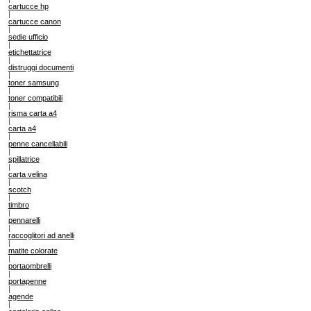
cartucce hp
|
cartucce canon
|
sedie ufficio
|
etichettatrice
|
distruggi documenti
|
toner samsung
|
toner compatibili
|
risma carta a4
|
carta a4
|
penne cancellabili
|
spillatrice
|
carta velina
|
scotch
|
timbro
|
pennarelli
|
raccoglitori ad anelli
|
matite colorate
|
portaombrelli
|
portapenne
|
agende
|