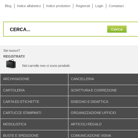
Blog
Indice alfabetico
Indice produttori
Registrati
Login
Contattaci
Sei nuovo?
REGISTRATI!
Nel carrello non ci sono prodotti.
ARCHIVIAZIONE
CANCELLERIA
CARTOLERIA
SCRITTURA E CORREZIONE
CARTA ED ETICHETTE
DISEGNO E DIDATTICA
CARTUCCE STAMPANTI
ORGANIZZAZIONE UFFICIO
MODULISTICA
ARTICOLI REGALO
BUSTE E SPEDIZIONE
COMUNICAZIONE VISIVA