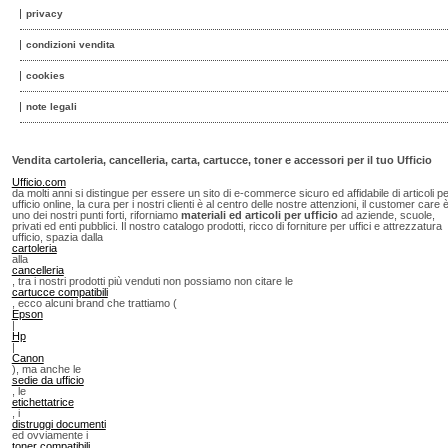
privacy
condizioni vendita
cookies
note legali
Vendita cartoleria, cancelleria, carta, cartucce, toner e accessori per il tuo Ufficio
Ufficio.com
da molti anni si distingue per essere un sito di e-commerce sicuro ed affidabile di articoli p
ufficio online, la cura per i nostri clienti è al centro delle nostre attenzioni, il customer care 
uno dei nostri punti forti, riforniamo
materiali ed articoli per ufficio
ad aziende, scuole,
privati ed enti pubblici. Il nostro catalogo prodotti, ricco di forniture per uffici e attrezzatura
ufficio, spazia dalla
cartoleria
alla
cancelleria
, tra i nostri prodotti più venduti non possiamo non citare le
cartucce compatibili
, ecco alcuni brand che trattiamo (
Epson
|
Hp
|
Canon
), ma anche le
sedie da ufficio
, le
etichettatrice
, i
distruggi documenti
ed ovviamente i
toner compatibili