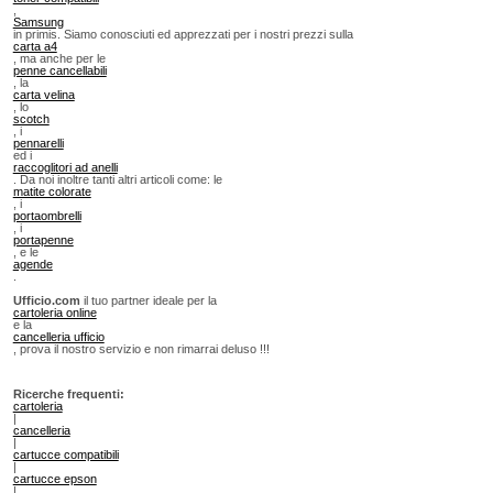
,
Samsung
in primis. Siamo conosciuti ed apprezzati per i nostri prezzi sulla
carta a4
, ma anche per le
penne cancellabili
, la
carta velina
, lo
scotch
, i
pennarelli
ed i
raccoglitori ad anelli
. Da noi inoltre tanti altri articoli come: le
matite colorate
, i
portaombrelli
, i
portapenne
, e le
agende
.
Ufficio.com
il tuo partner ideale per la
cartoleria online
e la
cancelleria ufficio
, prova il nostro servizio e non rimarrai deluso !!!
Ricerche frequenti:
cartoleria
|
cancelleria
|
cartucce compatibili
|
cartucce epson
|