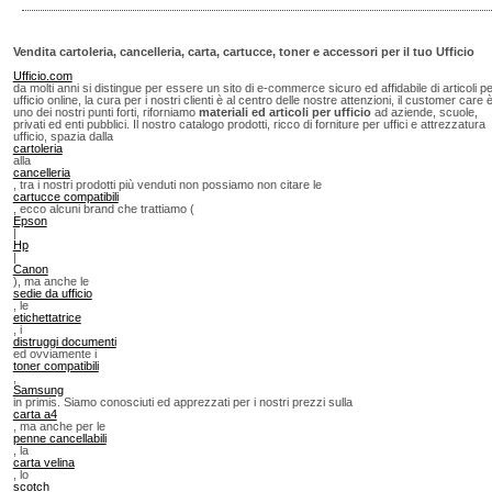
Vendita cartoleria, cancelleria, carta, cartucce, toner e accessori per il tuo Ufficio
Ufficio.com
da molti anni si distingue per essere un sito di e-commerce sicuro ed affidabile di articoli p
ufficio online, la cura per i nostri clienti è al centro delle nostre attenzioni, il customer care 
uno dei nostri punti forti, riforniamo
materiali ed articoli per ufficio
ad aziende, scuole,
privati ed enti pubblici. Il nostro catalogo prodotti, ricco di forniture per uffici e attrezzatura
ufficio, spazia dalla
cartoleria
alla
cancelleria
, tra i nostri prodotti più venduti non possiamo non citare le
cartucce compatibili
, ecco alcuni brand che trattiamo (
Epson
|
Hp
|
Canon
), ma anche le
sedie da ufficio
, le
etichettatrice
, i
distruggi documenti
ed ovviamente i
toner compatibili
,
Samsung
in primis. Siamo conosciuti ed apprezzati per i nostri prezzi sulla
carta a4
, ma anche per le
penne cancellabili
, la
carta velina
, lo
scotch