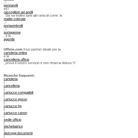
, i
pennarelli
ed i
raccoglitori ad anelli
. Da noi inoltre tanti altri articoli come: le
matite colorate
, i
portaombrelli
, i
portapenne
, e le
agende
.
Ufficio.com
il tuo partner ideale per la
cartoleria online
e la
cancelleria ufficio
, prova il nostro servizio e non rimarrai deluso !!!
Ricerche frequenti:
cartoleria
|
cancelleria
|
cartucce compatibili
|
cartucce epson
|
cartucce hp
|
cartucce canon
|
sedie ufficio
|
etichettatrice
|
distruggi documenti
|