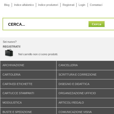
Blog
Indice alfabetico
Indice produttori
Registrati
Login
Contattaci
Sei nuovo?
REGISTRATI!
Nel carrello non ci sono prodotti.
ARCHIVIAZIONE
CANCELLERIA
CARTOLERIA
SCRITTURA E CORREZIONE
CARTA ED ETICHETTE
DISEGNO E DIDATTICA
CARTUCCE STAMPANTI
ORGANIZZAZIONE UFFICIO
MODULISTICA
ARTICOLI REGALO
BUSTE E SPEDIZIONE
COMUNICAZIONE VISIVA