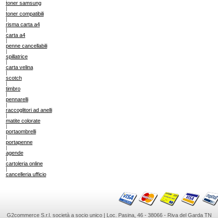
toner samsung
|
toner compatibili
|
risma carta a4
|
carta a4
|
penne cancellabili
|
spillatrice
|
carta velina
|
scotch
|
timbro
|
pennarelli
|
raccoglitori ad anelli
|
matite colorate
|
portaombrelli
|
portapenne
|
agende
|
cartoleria online
|
cancelleria ufficio
G2commerce S.r.l. società a socio unico | Loc. Pasina, 46 - 38066 - Riva del Garda TN