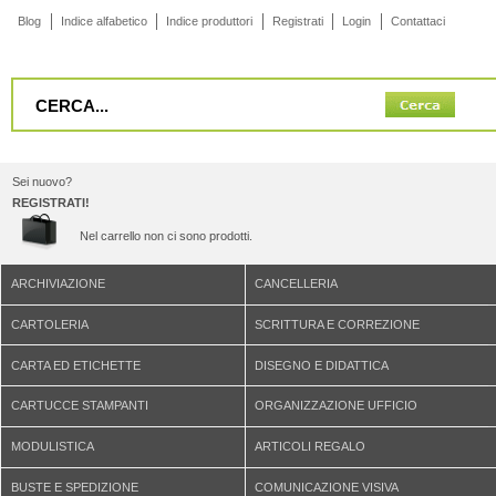
Blog
Indice alfabetico
Indice produttori
Registrati
Login
Contattaci
Sei nuovo?
REGISTRATI!
Nel carrello non ci sono prodotti.
ARCHIVIAZIONE
CANCELLERIA
CARTOLERIA
SCRITTURA E CORREZIONE
CARTA ED ETICHETTE
DISEGNO E DIDATTICA
CARTUCCE STAMPANTI
ORGANIZZAZIONE UFFICIO
MODULISTICA
ARTICOLI REGALO
BUSTE E SPEDIZIONE
COMUNICAZIONE VISIVA