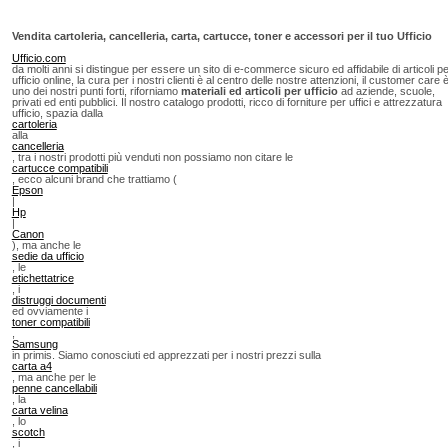
Vendita cartoleria, cancelleria, carta, cartucce, toner e accessori per il tuo Ufficio
Ufficio.com
da molti anni si distingue per essere un sito di e-commerce sicuro ed affidabile di articoli p
ufficio online, la cura per i nostri clienti è al centro delle nostre attenzioni, il customer care 
uno dei nostri punti forti, riforniamo
materiali ed articoli per ufficio
ad aziende, scuole,
privati ed enti pubblici. Il nostro catalogo prodotti, ricco di forniture per uffici e attrezzatura
ufficio, spazia dalla
cartoleria
alla
cancelleria
, tra i nostri prodotti più venduti non possiamo non citare le
cartucce compatibili
, ecco alcuni brand che trattiamo (
Epson
|
Hp
|
Canon
), ma anche le
sedie da ufficio
, le
etichettatrice
, i
distruggi documenti
ed ovviamente i
toner compatibili
,
Samsung
in primis. Siamo conosciuti ed apprezzati per i nostri prezzi sulla
carta a4
, ma anche per le
penne cancellabili
, la
carta velina
, lo
scotch
, i