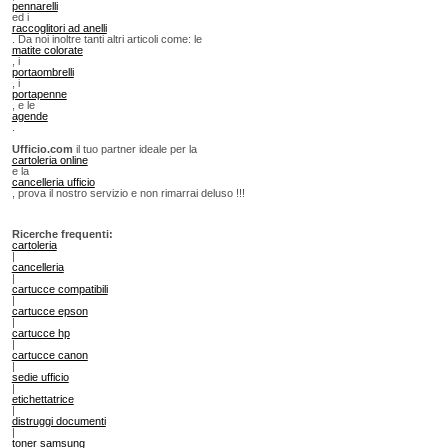
pennarelli
ed i
raccoglitori ad anelli
. Da noi inoltre tanti altri articoli come: le
matite colorate
, i
portaombrelli
, i
portapenne
, e le
agende
.
Ufficio.com
il tuo partner ideale per la
cartoleria online
e la
cancelleria ufficio
, prova il nostro servizio e non rimarrai deluso !!!
Ricerche frequenti:
cartoleria
|
cancelleria
|
cartucce compatibili
|
cartucce epson
|
cartucce hp
|
cartucce canon
|
sedie ufficio
|
etichettatrice
|
distruggi documenti
|
toner samsung