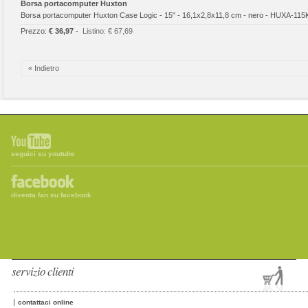
Borsa portacomputer Huxton
Borsa portacomputer Huxton Case Logic - 15" - 16,1x2,8x11,8 cm - nero - HUXA-115
Prezzo:
€ 36,97
-
Listino:
€ 67,69
« Indietro
seguici su youtube
diventa fan su facebook
servizio clienti
contattaci online