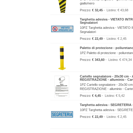
giallo/nero
Prezzo:
€ 32,45
-
Listino:
€ 43,68
Targhetta adesiva - VIETATO INT
Segnalatori
10PZ Targhetta adesiva - VIETATO
Segnalatori
Prezzo:
€ 22,49
-
Listino:
€ 2,45
Paletto di protezione - poliuretano
1PZ Paletto di protezione - poliuretano
Prezzo:
€ 343,60
-
Listino:
€ 474,34
Cartello segnalatore - 20x30 c
REGISTRAZIONE - alluminio - Carte
1PZ Cartello segnalatore - 20x3
REGISTRAZIONE - alluminio - Cartell
Prezzo:
€ 4,45
-
Listino:
€ 5,42
Targhetta adesiva - SEGRETERIA -
10PZ Targhetta adesiva - SEGRETERI
Prezzo:
€ 22,49
-
Listino:
€ 2,45