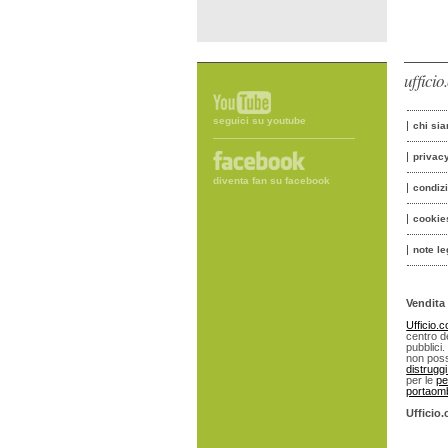
uffici
seguici su youtube
chi si
privac
diventa fan su facebook
condiz
cookie
note le
Vendita 
Ufficio.
centro de
pubblici.
non poss
distrugg
per le
pe
portaomb
Ufficio