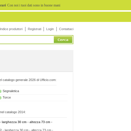
icuri
Con noi i tuoi dati sono in buone mani
Indice produttori
Registrati
Login
Contattaci
l catalogo generale 2026 di Ufficio.com:
Segnaletica
Torce
 nel catalogo 2014:
larghezza 30 cm - altezza 73 cm -
 - larghezza 30 cm - altezza 73 cm -