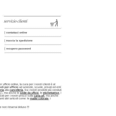
servizio clienti
contattaci online
traccia la spedizione
recupero password
fficio online, la cura per i nostri clienti è al
oli per ufficio
ad aziende, scuole, privati ed enti
eria
alla
cancelleria
, tra i nostri prodotti più venduti
n
), ma anche le
sedie da ufficio
, le
etichettatrice
, i
ti per i nostri prezzi sulla
carta a4
, ma anche
anti altri articoli come: le
matite colorate
, i
 e non rimarrai deluso !!!