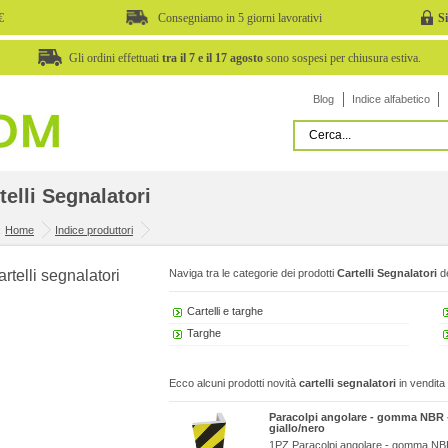
€
Consegniamo in 5 giorni lavorativi
S
Gli ordini effettuati
tra il 7 e il 17 agosto
sono sospesi per chiusura estiva.
Blog
Indice alfabetico
telli Segnalatori
:
Home
Indice produttori
Naviga tra le categorie dei prodotti
Cartelli Segnalatori
de
Cartelli e targhe
Targhe
Ecco alcuni prodotti novità
cartelli segnalatori
in vendita
Paracolpi angolare - gomma NBR - 
giallo/nero
1PZ Paracolpi angolare - gomma NBR