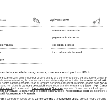
o.com
informazioni
amo
consegna e pagamento
y
pagamenti in sicurezza
ioni vendita
spedizioni acquisti
s
f.a.q. - domande frequenti
gali
cartoleria, cancelleria, carta, cartucce, toner e accessori per il tuo Ufficio
com
da molti anni si distingue per essere un sito di e-commerce sicuro ed affidabile di articoli per u
lle nostre attenzioni, il customer care è uno dei nostri punti forti, riforniamo
materiali ed artic
 Il nostro catalogo prodotti, ricco di forniture per uffici e attrezzatura ufficio, spazia dalla
cartol
iamo non citare le
cartucce compatibili
, ecco alcuni brand che trattiamo (
Epson
|
Hp
|
Cano
i documenti
ed ovviamente i
toner compatibili
,
Samsung
in primis. Siamo conosciuti ed apprezza
nne cancellabili
, la
carta velina
, lo
scotch
, i
pennarelli
ed i
raccoglitori ad anelli
. Da noi inoltre t
relli
, i
portapenne
, e le
agende
.
.com
il tuo partner ideale per la
cartoleria online
e la
cancelleria ufficio
, prova il nostro servizio