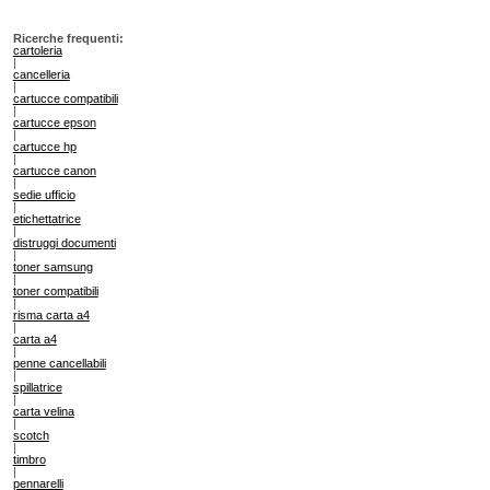
Ricerche frequenti:
cartoleria
|
cancelleria
|
cartucce compatibili
|
cartucce epson
|
cartucce hp
|
cartucce canon
|
sedie ufficio
|
etichettatrice
|
distruggi documenti
|
toner samsung
|
toner compatibili
|
risma carta a4
|
carta a4
|
penne cancellabili
|
spillatrice
|
carta velina
|
scotch
|
timbro
|
pennarelli