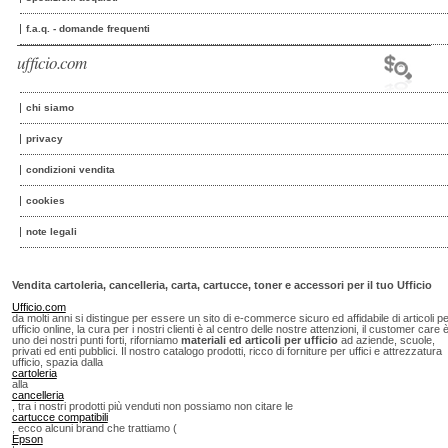
f.a.q. - domande frequenti
ufficio.com
chi siamo
privacy
condizioni vendita
cookies
note legali
Vendita cartoleria, cancelleria, carta, cartucce, toner e accessori per il tuo Ufficio
Ufficio.com
da molti anni si distingue per essere un sito di e-commerce sicuro ed affidabile di articoli p
ufficio online, la cura per i nostri clienti è al centro delle nostre attenzioni, il customer care 
uno dei nostri punti forti, riforniamo
materiali ed articoli per ufficio
ad aziende, scuole,
privati ed enti pubblici. Il nostro catalogo prodotti, ricco di forniture per uffici e attrezzatura
ufficio, spazia dalla
cartoleria
alla
cancelleria
, tra i nostri prodotti più venduti non possiamo non citare le
cartucce compatibili
, ecco alcuni brand che trattiamo (
Epson