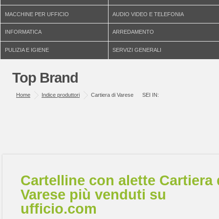
MACCHINE PER UFFICIO
AUDIO VIDEO E TELEFONIA
INFORMATICA
ARREDAMENTO
PULIZIA E IGIENE
SERVIZI GENERALI
Top Brand
Home
Indice produttori
Cartiera di Varese
SEI IN:
Cartelline con alette Cartiera 
Varese più venduti su
ufficio.com