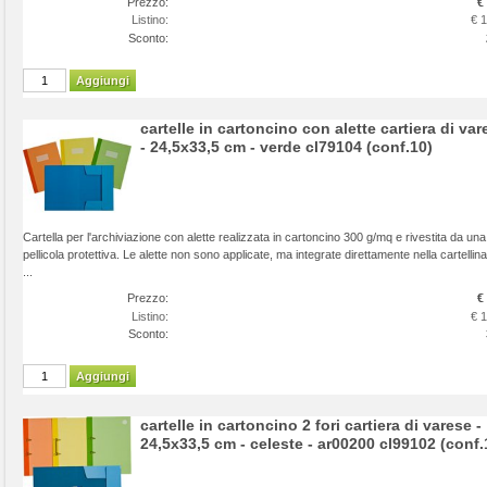
Prezzo:
€
Listino:
€ 
Sconto:
Aggiungi
cartelle in cartoncino con alette cartiera di var
- 24,5x33,5 cm - verde cl79104 (conf.10)
Cartella per l'archiviazione con alette realizzata in cartoncino 300 g/mq e rivestita da una
pellicola protettiva. Le alette non sono applicate, ma integrate direttamente nella cartellina
...
Prezzo:
€
Listino:
€ 
Sconto:
Aggiungi
cartelle in cartoncino 2 fori cartiera di varese -
24,5x33,5 cm - celeste - ar00200 cl99102 (conf.