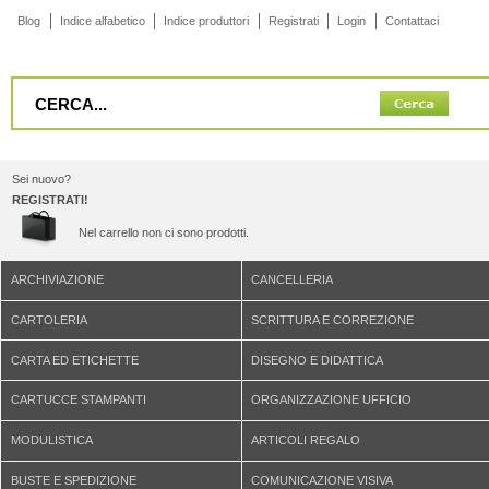
Blog
Indice alfabetico
Indice produttori
Registrati
Login
Contattaci
Sei nuovo?
REGISTRATI!
Nel carrello non ci sono prodotti.
ARCHIVIAZIONE
CANCELLERIA
CARTOLERIA
SCRITTURA E CORREZIONE
CARTA ED ETICHETTE
DISEGNO E DIDATTICA
CARTUCCE STAMPANTI
ORGANIZZAZIONE UFFICIO
MODULISTICA
ARTICOLI REGALO
BUSTE E SPEDIZIONE
COMUNICAZIONE VISIVA