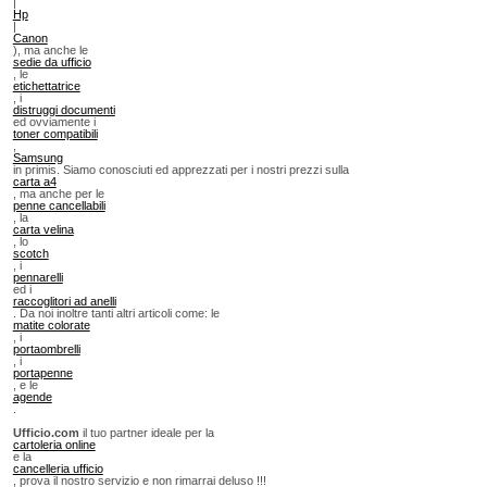
|
Hp
|
Canon
), ma anche le
sedie da ufficio
, le
etichettatrice
, i
distruggi documenti
ed ovviamente i
toner compatibili
,
Samsung
in primis. Siamo conosciuti ed apprezzati per i nostri prezzi sulla
carta a4
, ma anche per le
penne cancellabili
, la
carta velina
, lo
scotch
, i
pennarelli
ed i
raccoglitori ad anelli
. Da noi inoltre tanti altri articoli come: le
matite colorate
, i
portaombrelli
, i
portapenne
, e le
agende
.
Ufficio.com
il tuo partner ideale per la
cartoleria online
e la
cancelleria ufficio
, prova il nostro servizio e non rimarrai deluso !!!