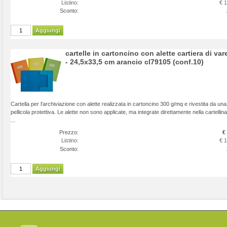
Listino:
€ 
Sconto:
Aggiungi
cartelle in cartoncino con alette cartiera di var
- 24,5x33,5 cm arancio cl79105 (conf.10)
Cartella per l'archiviazione con alette realizzata in cartoncino 300 g/mq e rivestita da una
pellicola protettiva. Le alette non sono applicate, ma integrate direttamente nella cartellina
...
Prezzo:
€
Listino:
€ 
Sconto:
Aggiungi